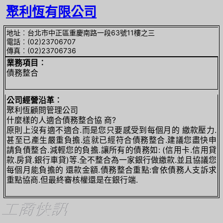
聚利恆有限公司
地址︰台北市中正區重慶南路一段63號11樓之三
電話︰(02)23706707
傳真︰(02)23706736
業務項目︰
債務整合
公司經營沿革︰
聚利恆顧問管理公司
什麼樣的人適合債務整合協 商?
原則上沒有適不適合.而是您只要感受到每個月的 繳款壓力.
甚至已產生嚴重負擔.這就已經符合債務整合.建議您盡快申
請負債整合.減輕您的負擔.讓所有的債務如: (信用卡.信用貸
款.房貸.銀行車貸)等.全不整合為一家銀行做繳款.並且協議您
每個月能負擔的 還款金額.債務整合重點:會依債務人支訴求
重點協商.但最終審核權還是在銀行端.