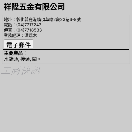
祥陞五金有限公司
地址︰彰化縣鹿港鎮頂草路2段23巷6-8號
電話︰(04)7717247
傳真︰(04)7718533
業務經理︰洪瑞木
主要產品︰
水龍頭, 接頭, 閥。