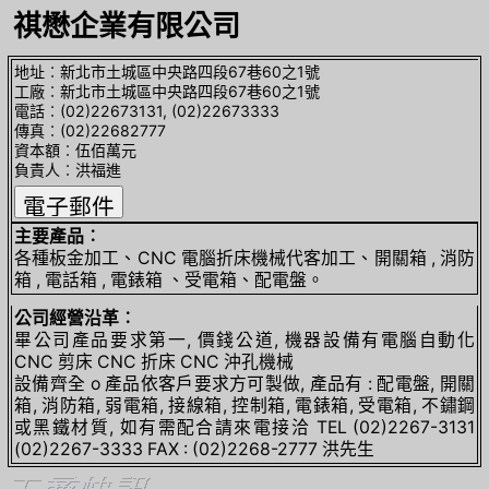
祺懋企業有限公司
地址︰新北市土城區中央路四段67巷60之1號
工廠︰新北市土城區中央路四段67巷60之1號
電話︰(02)22673131, (02)22673333
傳真︰(02)22682777
資本額︰伍佰萬元
負責人︰洪福進
主要產品︰
各種板金加工、CNC 電腦折床機械代客加工、開關箱 , 消防
箱 , 電話箱 , 電錶箱 、受電箱、配電盤。
公司經營沿革︰
畢公司產品要求第一, 價錢公道, 機器設備有電腦自動化
CNC 剪床 CNC 折床 CNC 沖孔機械
設備齊全 o 產品依客戶要求方可製做, 產品有 : 配電盤, 開關
箱, 消防箱, 弱電箱, 接線箱, 控制箱, 電錶箱, 受電箱, 不鏽鋼
或黑鐵材質, 如有需配合請來電接洽 TEL (02)2267-3131
(02)2267-3333 FAX : (02)2268-2777 洪先生