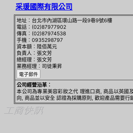
采瑗國際有限公司
地址︰台北市內湖區環山路一段9巷9號6樓
電話︰(02)87977902
傳真︰(02)87974538
手機︰0935298797
資本額︰陸佰萬元
負責人︰張文芳
總經理︰張文芳
業務經理︰司徒秉昇
公司經營沿革︰
本公司為專業美容彩妝之代 理進口商, 商品以英國及
向, 商品並以安全 認證為採購原則, 歡迎產品需要行