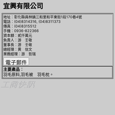
宜興有限公司
地址︰彰化縣員林鎮三和里和平東街1段170巷4號
電話︰(04)8314316, (04)8311373
傳真︰(04)8315512
手機︰0936-822366
資本額︰貳仟萬元
負責人︰游 壬敬
董事長︰游 壬敬
總經理︰黄 信文
業務經理︰游 哲瑞
主要產品︰
羽毛原料,羽毛被 羽毛枕。