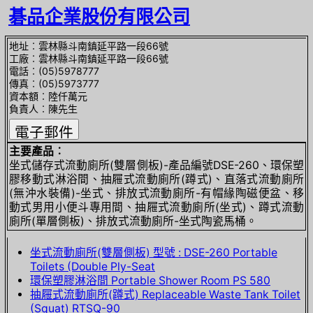
碁品企業股份有限公司
地址︰雲林縣斗南鎮延平路一段66號
工廠︰雲林縣斗南鎮延平路一段66號
電話︰(05)5978777
傳真︰(05)5973777
資本額︰陸仟萬元
負責人︰陳先生
主要產品︰
坐式儲存式流動廁所(雙層側板)-產品編號DSE-260、環保塑
膠移動式淋浴間、抽屜式流動廁所(蹲式)、直落式流動廁所
(無沖水裝備)-坐式、排放式流動廁所-有帽緣陶磁便盆、移
動式男用小便斗專用間、抽屜式流動廁所(坐式)、蹲式流動
廁所(單層側板)、排放式流動廁所-坐式陶瓷馬桶。
坐式流動廁所(雙層側板) 型號 : DSE-260 Portable
Toilets (Double Ply-Seat
環保塑膠淋浴間 Portable Shower Room PS 580
抽屜式流動廁所(蹲式) Replaceable Waste Tank Toilet
(Squat) RTSQ-90