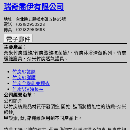
瑞奇喬伊有限公司
地址︰台北縣五股鄉水碓五路65號
電話︰(02)82950228
傳真︰(02)82953698
主要產品︰
奈米竹炭纖維/竹炭纖維抗菌襪/、竹炭沐浴清潔系列、竹炭
纖維寢具、奈米竹炭透氣護具。
竹炭紗護膝
竹炭紗護腰
竹炭全機能美體衣
竹炭男V領長袖
公司經營沿革︰
公司簡介
以竹炭紡織品材質研發製造 開始, 進而將機能性的紡織-奈米
銀紗,
甲殼素, 鈦, 鍺纖維運用到不同產品上。
竹夢工場品牌的建立, 代表我們在台灣深耕及認真 負責的經