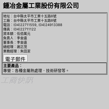
鍾冶金屬工業股份有限公司
地址︰台中縣太平市工業十五路8號
工廠︰台中縣太平市工業十五路8號
電話︰(04)22711559, (04)24913388
傳真︰(04)22711122
資本額︰伍佰萬元
負責人︰李金遠
董事長︰李金遠
總經理︰謝正茂
業務經理︰朱田潔
主要產品︰
專營：各種金屬熱處理．技術研發等。