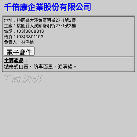
千倍康企業股份有限公司
地址︰桃園縣大溪鎮齋明街27-1號2樓
工廠︰桃園縣大溪鎮齋明街27-1號2樓
電話︰(03)3808818
傳真︰(03)3801103
負責人︰林淨植
主要產品︰
拋棄式口罩、防毒面罩、濾毒罐。