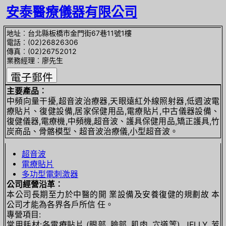
安泰醫療儀器有限公司
地址︰台北縣板橋市金門街67巷11號1樓
電話︰(02)26826306
傳真︰(02)26752012
業務經理︰廖先生
主要產品︰
中頻向量干擾,超音波治療器,天眼遠紅外線照射器,低週波電
療貼片、復健設備,居家保健用品,電療貼片,中古儀器設備、
復健儀器,電療機,中頻機,超音波、護具保健用品,矯正護具,竹
炭商品、骨骼模型、超音波治療儀,小型超音波。
超音波
電療貼片
多功型電刺激器
公司經營沿革︰
本公司長期至力於中醫的開 業設備及安養復健的規劃故 本
公司才能為各界各戶所信 任。
專營項目:
常用耗材:各電療貼片 (眼部, 臉部, 肌肉, 穴道等), JELLY, 芳