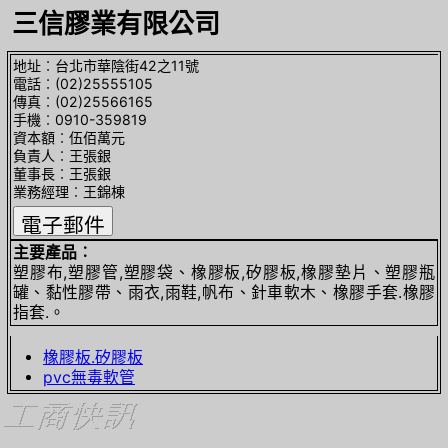
三信膠業有限公司
地址︰台北市華陰街42之11號
電話︰(02)25555105
傳真︰(02)25566165
手機︰0910-359819
資本額︰伍佰萬元
負責人︰王張銀
董事長︰王張銀
業務經理︰王錦棟
主要產品︰
塑膠布,塑膠管,塑膠袋、橡膠板,矽膠板,橡膠墊片、塑膠瓶
罐、黏性膠帶、雨衣,雨鞋,帆布、針車軟木、橡膠手套.橡膠
指套.。
橡膠板.矽膠板
pvc無毒軟管