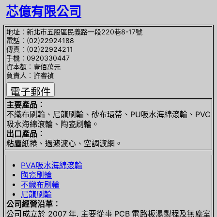
芯億有限公司
地址︰新北市五股區民義路一段220巷8-17號
電話︰(02)22924188
傳真︰(02)22924211
手機︰0920330447
資本額︰壹佰萬元
負責人︰許睿禎
主要產品︰
不織布刷輪、尼龍刷輪、砂布環帶、PU吸水海綿滾輪、PVC
吸水海綿滾輪、陶瓷刷輪。
出口產品︰
粘塵紙捲、過濾濾心、空調濾網。
PVA吸水海綿滾輪
陶瓷刷輪
不織布刷輪
尼龍刷輪
公司經營沿革︰
公司成立於 2007 年, 主要從事 PCB 電路板濕製程及無塵室