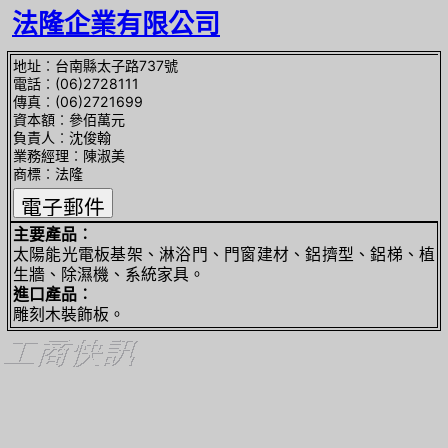
法隆企業有限公司
地址︰台南縣太子路737號
電話︰(06)2728111
傳真︰(06)2721699
資本額︰參佰萬元
負責人︰沈俊翰
業務經理︰陳淑美
商標︰法隆
主要產品︰
太陽能光電板基架、淋浴門、門窗建材、鋁擠型、鋁梯、植
生牆、除濕機、系統家具。
進口產品︰
雕刻木裝飾板。