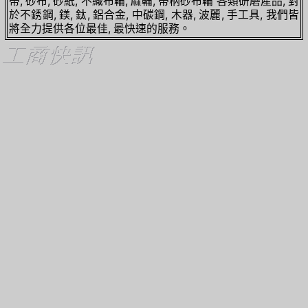
帶, 砂布, 砂紙, 不織布輪, 麻輪, 帶柄砂布輪 各類研磨產品, 對
於不銹鋼, 鎂, 鈦, 鋁合金, 中碳鋼, 木器, 波麗, 手工具, 我們皆
將全力提供各位最佳, 最快速的服務。