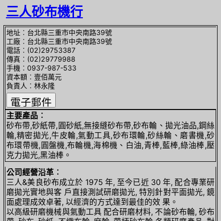
三人砂布機行
地址︰台北縣三重市中央南路39號
工廠︰台北縣三重市中央南路39號
電話︰(02)29753387
傳真︰(02)29779988
手機︰0937-987-533
資本額︰壹佰萬元
負責人︰林永隆
主要產品︰
砂布帶,砂紙帶,圓砂紙,無接縫砂布帶,砂布輪、拋光油品,鋼絲
輪,精密拋光,牛皮輪,氣動工具,砂布環輪,砂絲輪、磨書機,砂
布環帶機,圓盤機,布輪機,海棉機、白油,青棒,藍棒,綠油棒,壓
克力拋光,黑油棒。
公司經營沿革︰
三人&美良砂布成立於 1975 年, 至今已近 30 年, 配合專業研
磨拋光實地與客 戶直接測試研磨拋光, 特別針對平面拋光, 鏡
面處理成效卓著, 以經濟的方式達到最佳的效 果。
以高級研磨機械與氣動工具 配合研磨材料, 不論砂布輪, 砂布