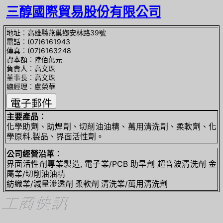
三醇國際貿易股份有限公司
地址︰高雄縣燕巢鄉安林路39號
電話︰(07)6161943
傳真︰(07)6163248
資本額︰陸佰萬元
負責人︰高文珠
董事長︰高文珠
總經理︰盧榮華
主要產品︰
化學助劑、助焊劑、切削油油精、萬用清洗劑、柔軟劑、化
學原料.製品、界面活性劑。
公司經營沿革︰
界面活性劑專業製造, 電子業/PCB 助旱劑 超音波清洗劑 金
屬業/切削油油精
紡織業/減量滲透劑 柔軟劑 清洗業/萬用清洗劑