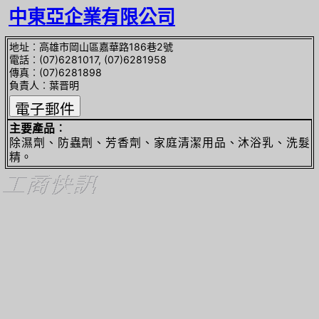
中東亞企業有限公司
地址︰高雄市岡山區嘉華路186巷2號
電話︰(07)6281017, (07)6281958
傳真︰(07)6281898
負責人︰葉晋明
主要產品︰
除濕劑、防蟲劑、芳香劑、家庭清潔用品、沐浴乳、洗髮
精。