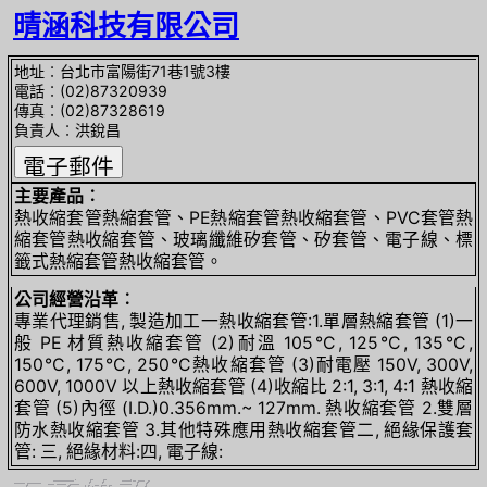
晴涵科技有限公司
地址︰台北市富陽街71巷1號3樓
電話︰(02)87320939
傳真︰(02)87328619
負責人︰洪銳昌
主要產品︰
熱收縮套管熱縮套管、PE熱縮套管熱收縮套管、PVC套管熱
縮套管熱收縮套管、玻璃纖維矽套管、矽套管、電子線、標
籤式熱縮套管熱收縮套管。
公司經營沿革︰
專業代理銷售, 製造加工一熱收縮套管:1.單層熱縮套管 (1)一
般 PE 材質熱收縮套管 (2)耐溫 105℃, 125℃, 135℃,
150℃, 175℃, 250℃熱收縮套管 (3)耐電壓 150V, 300V,
600V, 1000V 以上熱收縮套管 (4)收縮比 2:1, 3:1, 4:1 熱收縮
套管 (5)內徑 (I.D.)0.356mm.~ 127mm. 熱收縮套管 2.雙層
防水熱收縮套管 3.其他特殊應用熱收縮套管二, 絕緣保護套
管: 三, 絕緣材料:四, 電子線: