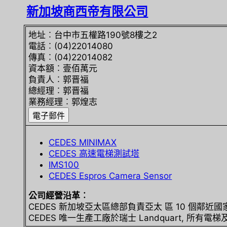
新加坡商西帝有限公司
地址︰台中市五權路190號8樓之2
電話︰(04)22014080
傳真︰(04)22014082
資本額︰壹佰萬元
負責人︰郭晋福
總經理︰郭晋福
業務經理︰郭煌志
CEDES MINIMAX
CEDES 高速電梯測試塔
IMS100
CEDES Espros Camera Sensor
公司經營沿革︰
CEDES 新加坡亞太區總部負責亞太 區 10 個鄰近國家有:
CEDES 唯一生產工廠於瑞士 Landquart, 所有電