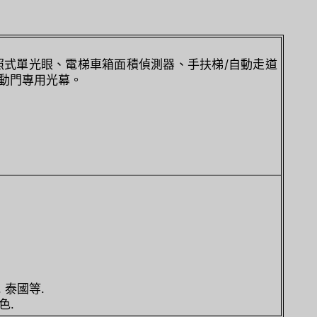
照式單光眼、電梯車箱面積偵測器、手扶梯/自動走道
自動門專用光幕。
, 泰國等.
色.