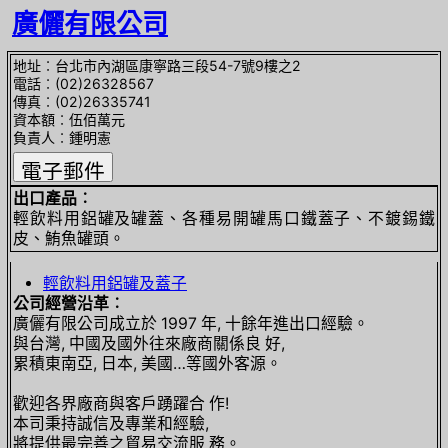
廣儷有限公司
地址︰台北市內湖區康寧路三段54-7號9樓之2
電話︰(02)26328567
傳真︰(02)26335741
資本額︰伍佰萬元
負責人︰鍾明憲
出口產品︰
輕飲料用鋁罐及罐蓋、各種易開罐馬口鐵蓋子、不鍍錫鐵
皮、鮪魚罐頭。
輕飲料用鋁罐及蓋子
公司經營沿革︰
廣儷有限公司成立於 1997 年, 十餘年進出口經驗。
與台灣, 中國及國外往來廠商關係良 好,
累積東南亞, 日本, 美國…等國外客源。
歡迎各界廠商與客戶踴躍合 作!
本司秉持誠信及專業和經驗,
將提供最完善之貿易交流服 務。