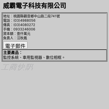
威霸電子科技有限公司
地址︰桃園縣觀音鄉中山路二段741號
電話︰(03)4988056
傳真︰(03)4080272
手機︰0933246006
資本額︰壹仟萬元
負責人︰汪秋鳳
主要產品︰
監控系統、車用監視器、數位相框。