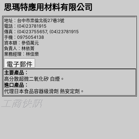
思瑪特應用材料有限公司
地址︰台中市祟倫北街27巷3號
電話︰(04)23781915
傳真︰(04)23755657, (04)23781915
手機︰0975054138
資本額︰參佰萬元
負責人︰林依菁
業務經理︰林佳樂
主要產品︰
高分散超微二氧化矽 白煙。
進口產品︰
代理日本食品容器級滑劑 熱安定劑。