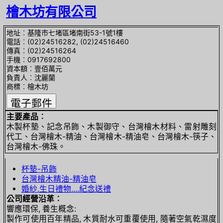
檜木坊有限公司
地址︰基隆市七堵區堵南街53-1號1樓
電話︰(02)24516282, (02)24516460
傳真︰(02)24516264
手機︰0917692800
資本額︰壹佰萬元
負責人︰沈麗蘭
商標︰檜木坊
主要產品︰
木製杯墊、記念吊飾、木製御守、台灣檜木材料、雷射雕刻
代工、台灣檜木-精油、台灣檜木-精油皂、台灣檜木-筷子、
台灣檜木-佛珠。
杯墊-吊飾
台灣檜木精油-精油皂
婚紗.生日禮物....紀念送禮
公司經營沿革︰
響應環保, 養生概念:
製作可使用百年精品, 木質耐水可重覆使用, 隨著空氣乾濕度