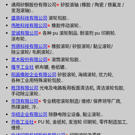
通用矽酮股份有限公司
※
矽胶滚轴 (橡胶 / 陶瓷 / 铁氟龙 /
发泡滚轴)..
盛易科技有限公司
滚轮包胶..
伟胜科技有限公司
※
橡胶传动滚轮..
翌诚有限公司
※
各种 pu 滚轮制品. 耐溶剂 pu 印刷轮.
涂布轮..
悠德科技有限公司
※
橡胶滚轮/ 矽胶滚轮/ 黏尘滚轮/
除尘滚轮/ 毛刷滚轮/..
黑木股份有限公司
※
滚筒滚轮包胶..
隆亨工业社
帆布辘, 卷纸辘..
阳昌橡胶企业有限公司
矽胶滚轮, 海绵滚轮, 优力轮,
各种工业用特殊滚轮包胶..
胜顶有限公司
光电及电路板用板面清洁机, 清洁滚轮包胶,
手动除尘滚轮..
华顶有限公司
※
专业精密滚轮制造/ 维修/ 保养领导厂商,
热煤油轮, 冷..
华绍企业有限公司
除静电除尘设备, 黏尘滚轮..
乔胜工业社
※
PU 轮, 金纸轮, 发泡轮 印刷轮, 零件制造加工,
维修..