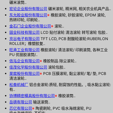
碾米滚筒..
宏论企业股份有限公司
碾米滚轮, 精米网, 相关农业机具产品..
东允胶业股份有限公司
※
橡胶滚轮, 矽胶滚轮, EPDM 滚轮,
热转印轮, 印刷轮..
金石门企业股份有限公司
※
滚轮..
固全科技有限公司
LCD 贴付滚轮 清洁滚轮 转写滚轮 包胶..
京谷电子有限公司
TFT LCD, PCB 耐酸硷滚轮:RUBERLON
ROLLER；橡塑胶复..
旺承工业有限公司
橡胶滚轮/ 清洁滚轮/ 印刷滚筒, 各种工业
PU 优丽胶滚筒/..
佶泓企业有限公司
※
橡胶制品 除尘滚轮..
佳茂化学股份有限公司
滚轮包胶..
昊宸股份有限公司
※
PCB 压膜滚轮, 黏尘滚轮/ 笔/ 垫, PCB
清洁滚轮..
松泰机械厂
铝合金滚轮:质轻, 耐腐蚀的性能。, 吸水黏尘滚轮:
有..
协博精密模具股份有限公司
※
橡胶滚筒..
岳德有限公司
输送滚筒..
芯亿有限公司
※
陶瓷刷轮, PVC 吸水海绵滚轮, PU