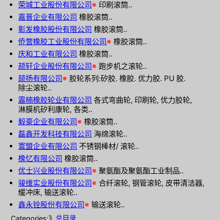
荣城工业股份有限公司
※
印刷滚筒..
嘉晋企业有限公司
橡胶滚筒..
彰发橡胶股份有限公司
橡胶滚筒..
侨营橡胶工业股份有限公司
※
橡胶滚筒..
庆和工业有限公司
橡胶滚筒..
颉轩企业股份有限公司
※
跑步机之滚轮..
颉扬有限公司
※
胶轮系列:矽胶. 橡胶. 优力胶. PU 胶.
除尘滚轮..
震楠橡胶轮业有限公司
各式弯曲轮, 印刷轮, 优力胶轮,
淋膜机矽利康轮, 各类..
毅豪企业有限公司
※
橡胶滚筒..
磊鑫开发科技有限公司
海绵滚轮..
寰盟企业有限公司
不锈钢棒材/ 滚轮..
橡忆有限公司
橡胶滚筒..
优士兴业股份有限公司
※
聚氨酯及聚氨酯工业制品..
骏维实业股份有限公司
※
合纤滚轮, 钢管滚轮, 皮带清洁器,
缓冲床, 输送滚轮..
鑫永铨股份有限公司
※
输送滚轮..
Categories:》
总目录