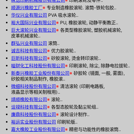
咏诘印刷机械股份有限公司
※
印刷滚轮及零件..
顺源兴橡胶工厂
※
专业制造橡胶滚轮. 滚筒-铁轮包胶..
华仪兴业有限公司
PVA 吸水滚轮..
裕大国际兴业有限公司
※
PU, 橡胶滚轮, 动静平衡教正..
巨大滚轮兴业有限公司
※
各类型橡胶滚轮, 塑胶机械滚轮,
皮革机械滚轮..
群弘兴业有限公司
滚筒..
诚吉科技有限公司
※
优力胶滚轮..
巨昕科技有限公司
※
矽胶滚轮, 烫金转印滚轮..
嗌财化工科技股份有限公司
※
印刷滚轮, 除尘, 除静电拉拔轮..
新泰兴橡胶工业股份有限公司
※
矽胶轮 (镜面, 一般, 雾面),
矽胶相关制品制作, 橡胶滚..
微细科技股份有限公司
※
清洁滚轮 (印刷电路板,
液晶显示等相关制程用)..
靖顺橡胶有限公司
※
滚轮..
诠禄科技有限公司
※
各型态胶轮及黏尘轮组..
廉鼎科技股份有限公司
※
滚轮设计制作..
裕运实业股份有限公司
印刷轮版..
嘉大橡胶工业股份有限公司
※
精密与功能性的橡胶滚筒..