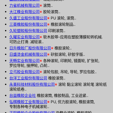
力省机械有限公司
※
滚筒..
大江橡业有限公司
※
胶轮滚筒..
久盛工业股份有限公司
※
PU 滚轮, 滚筒..
三豪橡胶股份有限公司
※
橡胶滚轮制品..
久轮塑胶股份有限公司
印刷滚筒..
久曜实业有限公司
※
软木胶带-应用在塑胶薄膜轮转机械.
可防止打滑. 减轻滚..
日升橡胶厂股份有限公司
※
橡胶滚轮..
日盛烫金机械有限公司
※
矽胶滚轮, 矽胶字版..
天畅实业有限公司
※
各种滚轮, 印刷轮, 镜面轮, 扩张轮,
罗拉导轮, 接押轮, 凸轮..
立弓胶业有限公司
※
滚轮包胶, 吊轮, 导轮, 罗拉包胶..
台洋工业股份有限公司
橡胶滚筒..
永美科技材料股份有限公司
※
滚轮 黏尘滚轮 滚轮笔 滚轮纸
滚轮纸卷..
台益橡胶企业社
橡胶滚筒, 橡胶制品, 工业迫紧..
弘棋橡胶工业有限公司
※
PU, 优力胶滚轮, 橡胶滚筒,
专制各种电子机械滚轮..
正阳橡胶企业股份有限公司
染整业滚轮, 橡胶滚轮,