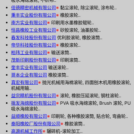
吸水海绵滚轮, 不织布..
佳德精密机械有限公司
※
黏尘滚轮, 除尘滚轮, 涂布轮..
秉丰实业股份有限公司
※
橡胶滚轮..
南方实业有限公司
※
印刷用水墨橡胶辊轮..
恒昌橡胶工业有限公司
※
矽胶滚轮, 油墨胶轮..
春发科技股份有限公司
优利胶滚轮, 橡胶滚筒..
帝华科技股份有限公司
※
橡胶滚轮..
柏玮工业有限公司
※
输送滚筒..
茂新印刷股份有限公司
※
印刷滚筒..
奎丰实业有限公司
输送滚轮..
哥本企业有限公司
橡胶滚筒..
真宏有限公司
※
抛光机械用海棉滚轮, 四面刨木机用橡胶滚轮,
机械用输..
益宗精机股份有限公司
※
滚轮, 橡胶压延滚轮, 钢柱滚轮..
振发海绵股份有限公司
※
PVA 吸水海绵滚轮, Brush 滚轮, PU
吸水海绵滚轮..
益顺橡胶有限公司
※
印刷轮, 各种橡胶滚筒, 贴合轮, 弯曲轮..
泰阳橡胶厂股份有限公司
※
橡胶滚筒..
高源机械工作所
※
辗碎机-滚轮加工..