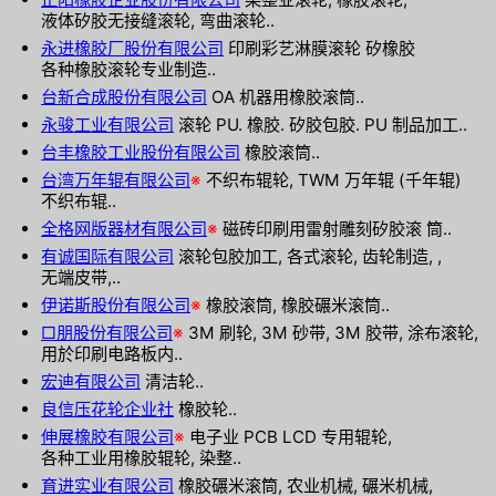
液体矽胶无接缝滚轮, 弯曲滚轮..
永进橡胶厂股份有限公司
印刷彩艺淋膜滚轮 矽橡胶
各种橡胶滚轮专业制造..
台新合成股份有限公司
OA 机器用橡胶滚筒..
永骏工业有限公司
滚轮 PU. 橡胶. 矽胶包胶. PU 制品加工..
台丰橡胶工业股份有限公司
橡胶滚筒..
台湾万年辊有限公司
※
不织布辊轮, TWM 万年辊 (千年辊)
不织布辊..
全格网版器材有限公司
※
磁砖印刷用雷射雕刻矽胶滚 筒..
有诚国际有限公司
滚轮包胶加工, 各式滚轮, 齿轮制造, ,
无端皮带,..
伊诺斯股份有限公司
※
橡胶滚筒, 橡胶碾米滚筒..
□朋股份有限公司
※
3M 刷轮, 3M 砂带, 3M 胶带, 涂布滚轮,
用於印刷电路板内..
宏迪有限公司
清洁轮..
良信压花轮企业社
橡胶轮..
伸展橡胶有限公司
※
电子业 PCB LCD 专用辊轮,
各种工业用橡胶辊轮, 染整..
育进实业有限公司
橡胶碾米滚筒, 农业机械, 碾米机械,