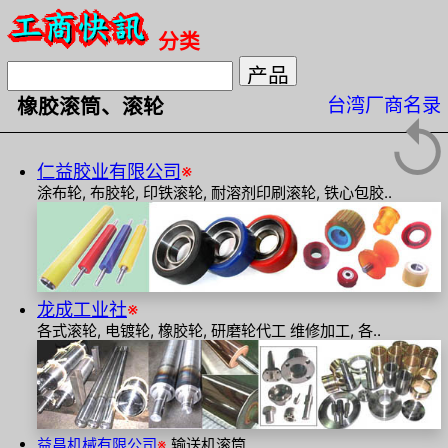
分类
台湾厂商名录
橡胶滚筒、滚轮
↺
仁益胶业有限公司
※
涂布轮, 布胶轮, 印铁滚轮, 耐溶剂印刷滚轮, 铁心包胶..
龙成工业社
※
各式滚轮, 电镀轮, 橡胶轮, 研磨轮代工 维修加工, 各..
益昌机械有限公司
※
输送机滚筒..