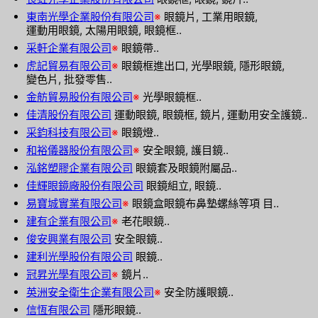
東南光學企業股份有限公司
※
眼鏡片, 工業用眼鏡,
運動用眼鏡, 太陽用眼鏡, 眼鏡框..
采軒企業有限公司
※
眼鏡帶..
虎記貿易有限公司
※
眼鏡框進出口, 光學眼鏡, 隱形眼鏡,
變色片, 批發零售..
金舫貿易股份有限公司
※
光學眼鏡框..
佳清股份有限公司
運動眼鏡, 眼鏡框, 鏡片, 運動用安全護鏡..
采鈞科技有限公司
※
眼鏡燈..
和裕儀器股份有限公司
※
安全眼鏡, 護目鏡..
泓銘塑膠企業有限公司
眼鏡套及眼鏡附屬品..
佳輝眼鏡廠股份有限公司
眼鏡組立, 眼鏡..
易寶城實業有限公司
※
眼鏡盒眼鏡布鼻墊螺絲等項 目..
建有企業有限公司
※
老花眼鏡..
俊安興業有限公司
安全眼鏡..
建利光學股份有限公司
眼鏡..
冠昇光學有限公司
※
鏡片..
英洲安全衛生企業有限公司
※
安全防護眼鏡..
信恆有限公司
隱形眼鏡..