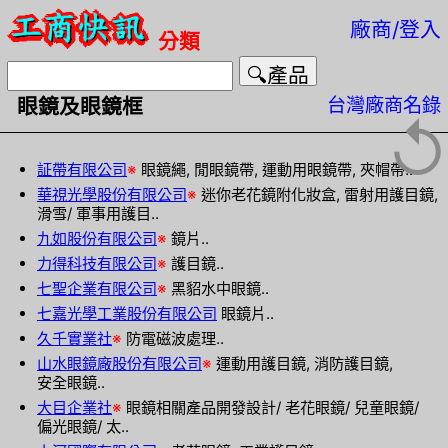
廠商/登入
分類
台灣廠商名錄
眼鏡及眼鏡框
↺
証帶有限公司
※
眼鏡繩, 閒眼鏡帶, 運動用眼鏡帶, 夾帽帶..
華視光學股份有限公司
※
迷你老花鏡附化妝盒, 雷射用護目鏡,
滑雪/ 軍事用護目..
九如股份有限公司
※
鏡片..
力得科技有限公司
※
護目鏡..
七聖企業有限公司
※
黑貂水中眼鏡..
七嘉光學工業股份有限公司
眼鏡片..
久千實業社
※
防電磁波處理..
山水眼鏡廠股份有限公司
※
運動用護目鏡, 消防護目鏡,
安全眼鏡..
大目企業社
※
眼鏡相關產品開發設計/ 老花眼鏡/ 兒童眼鏡/
偏光眼鏡/ 太..