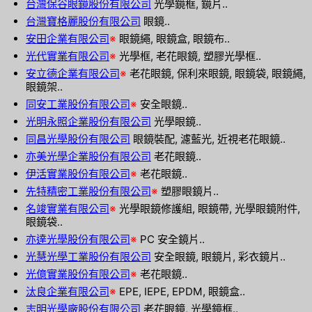
台灣保谷眼鏡股份有限公司
光學鏡框, 鏡片..
台灣寶格麗股份有限公司
眼鏡..
安田企業有限公司
※
眼鏡繩, 眼鏡盒, 眼鏡布..
光代實業有限公司
※
光學框, 老花眼鏡, 塑膠光學框..
安立德企業有限公司
※
老花眼鏡, 保利來眼鏡, 眼鏡袋, 眼鏡繩,
眼鏡架..
同安工業股份有限公司
※
安全眼鏡..
光明永照企業股份有限公司
光學眼鏡..
同昌光學股份有限公司
眼鏡裝配, 濾藍光, 近視老花眼鏡..
亦美光學企業股份有限公司
老花眼鏡..
伊活實業股份有限公司
※
老花眼鏡..
先特精密工業股份有限公司
※
塑膠眼鏡片..
名竣實業有限公司
※
光學眼鏡修護組, 眼鏡帶, 光學眼鏡附件,
眼鏡袋..
亦達光學股份有限公司
※
PC 安全鏡片..
光慧光學工業股份有限公司
安全眼鏡, 眼鏡片, 彩衣鏡片..
光億實業股份有限公司
※
老花眼鏡..
汰良企業有限公司
※
EPE, IEPE, EPDM, 眼鏡盒..
志明光學廠股份有限公司
老花眼鏡, 光學鏡框..