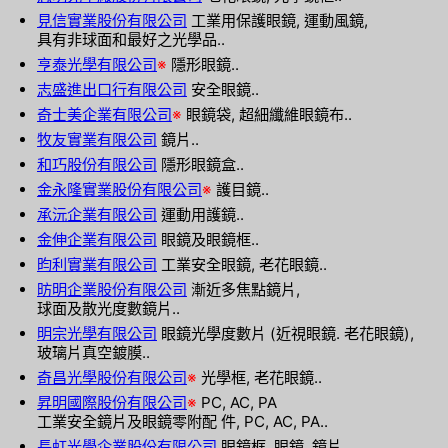
見信實業股份有限公司
工業用保護眼鏡, 運動風鏡,
具有非球面和最好之光學品..
亨泰光學有限公司
※
隱形眼鏡..
志盛進出口行有限公司
安全眼鏡..
奇士美企業有限公司
※
眼鏡袋, 超細纖維眼鏡布..
牧友實業有限公司
鏡片..
和巧股份有限公司
隱形眼鏡盒..
金永隆實業股份有限公司
※
護目鏡..
承沅企業有限公司
運動用護鏡..
金伸企業有限公司
眼鏡及眼鏡框..
昀利實業有限公司
工業安全眼鏡, 老花眼鏡..
昉明企業股份有限公司
漸近多焦點鏡片,
球面及散光度數鏡片..
明宗光學有限公司
眼鏡光學度數片 (近視眼鏡. 老花眼鏡),
玻璃片真空鍍膜..
奇昌光學股份有限公司
※
光學框, 老花眼鏡..
昇明國際股份有限公司
※
PC, AC, PA
工業安全鏡片及眼鏡零附配 件, PC, AC, PA..
長虹光學企業股份有限公司
眼鏡框, 眼鏡, 鏡片..