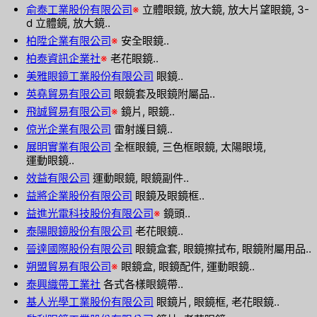
俞泰工業股份有限公司
※
立體眼鏡, 放大鏡, 放大片望眼鏡, 3-
d 立體鏡, 放大鏡..
柏陞企業有限公司
※
安全眼鏡..
柏泰資訊企業社
※
老花眼鏡..
美雅眼鏡工業股份有限公司
眼鏡..
英堯貿易有限公司
眼鏡套及眼鏡附屬品..
飛誠貿易有限公司
※
鏡片, 眼鏡..
倞光企業有限公司
雷射護目鏡..
展明實業有限公司
全框眼鏡, 三色框眼鏡, 太陽眼境,
運動眼鏡..
效益有限公司
運動眼鏡, 眼鏡副件..
益將企業股份有限公司
眼鏡及眼鏡框..
益進光電科技股份有限公司
※
鏡頭..
泰陽眼鏡股份有限公司
老花眼鏡..
晉達國際股份有限公司
眼鏡盒套, 眼鏡擦拭布, 眼鏡附屬用品..
朔盟貿易有限公司
※
眼鏡盒, 眼鏡配件, 運動眼鏡..
泰興織帶工業社
各式各樣眼鏡帶..
基人光學工業股份有限公司
眼鏡片, 眼鏡框, 老花眼鏡..