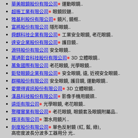
華美眼鏡股份有限公司
※
運動眼鏡..
超振工業有限公司
※
眼鏡鉸鏈..
雅基利股份有限公司
※
鏡片, 鏡框..
富將股份有限公司
隱形眼鏡..
舜麒科技企業有限公司
※
工業安全眼鏡, 老花眼鏡..
達安企業股份有限公司
※
護目鏡..
源特股份有限公司
安全眼鏡..
萬通影音科技股份有限公司
※
3D 立體眼鏡..
萬象國際有限公司
老花眼鏡, 光學眼鏡..
鉅發眼鏡企業有限公司
※
安全眼鏡, 遠, 近視安全眼鏡..
群暘股份有限公司
安全眼鏡, 護目鏡, 運動眼鏡..
愛爾得資訊股份有限公司
※
3D 立體眼鏡..
漢昌科技股份有限公司
※
影像手機用鏡頭..
遠炬有限公司
※
光學眼鏡, 老花眼鏡..
聚暉實業有限公司
※
老花眼鏡, 眼鏡套及眼鏡附屬品..
輝洋有限公司
※
潛水用鏡片..
劍度股份有限公司
※
單色反射鏡 (紅, 藍, 綠),
高密度波長分波多工器用分 光..