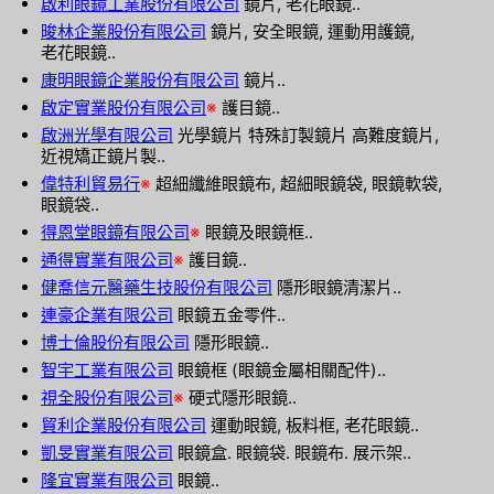
啟利眼鏡工業股份有限公司
鏡片, 老花眼鏡..
晙林企業股份有限公司
鏡片, 安全眼鏡, 運動用護鏡,
老花眼鏡..
康明眼鏡企業股份有限公司
鏡片..
啟定實業股份有限公司
※
護目鏡..
啟洲光學有限公司
光學鏡片 特殊訂製鏡片 高難度鏡片,
近視矯正鏡片製..
偉特利貿易行
※
超細纖維眼鏡布, 超細眼鏡袋, 眼鏡軟袋,
眼鏡袋..
得恩堂眼鏡有限公司
※
眼鏡及眼鏡框..
通得實業有限公司
※
護目鏡..
健喬信元醫藥生技股份有限公司
隱形眼鏡清潔片..
連豪企業有限公司
眼鏡五金零件..
博士倫股份有限公司
隱形眼鏡..
智宇工業有限公司
眼鏡框 (眼鏡金屬相關配件)..
視全股份有限公司
※
硬式隱形眼鏡..
貿利企業股份有限公司
運動眼鏡, 板料框, 老花眼鏡..
凱旻實業有限公司
眼鏡盒. 眼鏡袋. 眼鏡布. 展示架..
隆宜實業有限公司
眼鏡..