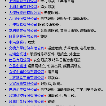
上河國際有限公司
※
老花眼鏡, 工業護目鏡..
上棚企業有限公司
※
煙火眼鏡..
大億行股份有限公司
※
老花眼鏡..
六山股份有限公司
※
老花眼鏡, 眼鏡配件, 運動眼鏡..
元伸貿易有限公司
眼鏡及眼鏡框..
友利精業有限公司
※
光學級眼鏡, 寶麗萊眼鏡, 運動眼鏡..
日貫企業有限公司
※
鏡頭..
中港企業行
眼鏡..
文德光學股份有限公司
※
磁鐵眼鏡, 光學眼鏡, 老花眼鏡..
友鴻企業社
※
眼鏡維修零配件, 眼鏡盒, 外出盒..
仕昌有限公司
※
安全眼鏡罩 特殊日製冶金眼鏡..
立昌企業社
護目鏡組立, 包裝出貨, 護目鏡組立..
玄妮企業股份有限公司
※
護目鏡..
北將錦盒工業有限公司
※
眼鏡盒..
弘富實業有限公司
※
眼鏡盒, 眼鏡..
世綺企業有限公司
※
老花眼鏡, 運動用護鏡, 工業用安全眼鏡..
台燿科技股份有限公司
※
研磨鏡片, 護目鏡..
台灣佳能股份有限公司
※
鏡頭..