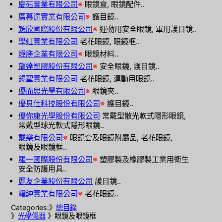
慶砡實業有限公司
※
眼鏡盒, 眼鏡配件..
廣慕達實業有限公司
※
護目鏡..
穎欣國際股份有限公司
※
運動用安全眼鏡, 軍用護目鏡..
學虹實業有限公司
老花眼鏡, 眼鏡框..
燁勝企業有限公司
※
眼鏡材料..
龍達塑膠股份有限公司
※
安全眼鏡, 護目鏡..
錫聖實業有限公司
老花眼鏡, 運動用眼鏡..
優而思光學有限公司
※
眼鏡夾..
優貝仕科技股份有限公司
※
護目鏡..
優你康光學股份有限公司
常戴型散光軟式隱形眼鏡,
常戴型球光軟式隱形眼鏡..
戴樂有限公司
※
眼鏡套及眼鏡附屬品, 老花眼鏡,
眼鏡及眼鏡框..
羅一國際股份有限公司
※
塑膠製及橡膠製工業用衛生
安全防護用具..
麗友企業股份有限公司
護目鏡..
耀紳實業有限公司
※
老花眼鏡..
Categories:》
總目錄
》
光學儀器
》眼鏡及眼鏡框