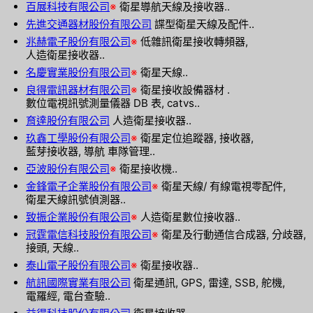
百展科技有限公司
※
衛星導航天線及接收器..
先進交通器材股份有限公司
諜型衛星天線及配件..
兆赫電子股份有限公司
※
低雜訊衛星接收轉頻器,
人造衛星接收器..
名慶實業股份有限公司
※
衛星天線..
良得電訊器材有限公司
※
衛星接收設備器材 .
數位電視訊號測量儀器 DB 表, catvs..
育達股份有限公司
人造衛星接收器..
玖鑫工學股份有限公司
※
衛星定位追蹤器, 接收器,
藍芽接收器, 導航 車隊管理..
亞波股份有限公司
※
衛星接收機..
金鋒電子企業股份有限公司
※
衛星天線/ 有線電視零配件,
衛星天線訊號偵測器..
致振企業股份有限公司
※
人造衛星數位接收器..
冠霆電信科技股份有限公司
※
衛星及行動通信合成器, 分歧器,
接頭, 天線..
泰山電子股份有限公司
※
衛星接收器..
航訊國際實業有限公司
衛星通訊, GPS, 雷達, SSB, 舵機,
電羅經, 電台查驗..