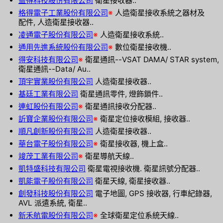
益得科技股份有限公司
衛星接收器..
格得電子工業股份有限公司
※
人造衛星接收系統之器材及
配件, 人造衛星接收器..
凌通電子股份有限公司
※
人造衛星接收系統..
通用先進系統股份有限公司
※
數位衛星接收機..
得安科技有限公司
※
衛星通訊--VSAT DAMA/ STAR system,
衛星通訊--Data/ Au..
頂宇實業股份有限公司
人造衛星接收器..
基廷工業有限公司
衛星通訊零件, 燈飾鎖件..
連虹股份有限公司
※
衛星通訊接收分配器..
訢寶企業股份有限公司
※
衛星定位接收模組, 接收器..
順凡創新股份有限公司
人造衛星接收器..
華台電子股份有限公司
※
衛星接收器, 機上盒..
竣茂工業有限公司
※
衛星導航天線..
凱特盛科技有限公司
衛星電視接收機. 衛星訊號分配器..
凱能電子股份有限公司
衛星天線, 衛星接收器..
創發科技股份有限公司
電子地圖, GPS 接收器, 行車紀錄器,
AVL 派遣系統, 衛星..
新禾航電股份有限公司
※
全球衛星定位系統天線..