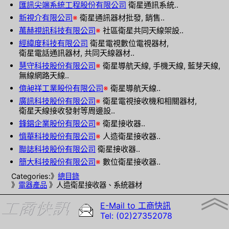
匯訊尖端系統工程股份有限公司
衛星通訊系統..
新視介有限公司
※
衛星通訊器材批發, 銷售..
萬赫視訊科技有限公司
※
社區衛星共同天線架設..
經緯度科技有限公司
衛星電視數位電視器材,
衛星電話通訊器材, 共同天線器材..
慧守科技股份有限公司
※
衛星導航天線, 手機天線, 藍芽天線,
無線網路天線..
億昶祥工業股份有限公司
※
衛星導航天線..
廣訊科技股份有限公司
※
衛星電視接收機和相關器材,
衛星天線接收發射等周邊設..
鋒錩企業股份有限公司
※
衛星接收器..
憶華科技股份有限公司
※
人造衛星接收器..
聯誌科技股份有限公司
衛星接收器..
簡大科技股份有限公司
※
數位衛星接收器..
Categories:》
總目錄
︽
》
電器產品
》人造衛星接收器、系統器材
E-Mail to 工商快訊
Tel: (02)27352078