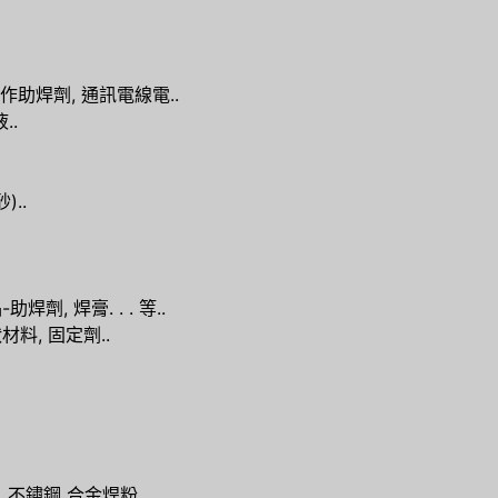
助焊劑, 通訊電線電..
..
)..
, 焊膏. . . 等..
料, 固定劑..
, 不鏽鋼 合金焊粉..