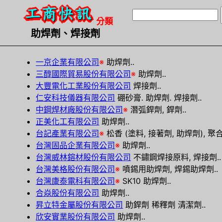
分類
助焊劑、焊接劑
一京企業有限公司
※
助焊劑..
三醇國際貿易股份有限公司
※
助焊劑..
大豐電化工業股份有限公司
焊接劑..
仁安科技儀器有限公司
硼砂膏. 助焊劑. 焊接劑..
中鋼焊材廠股份有限公司
※
潛弧銲劑, 銲劑..
正美化工有限公司
助焊劑..
台記產業有限公司
※
松香 (塗料, 接著劑, 助焊劑), 聚合
台灣固品企業有限公司
※
助焊劑..
台灣威林鎔材股份有限公司
不鏽鋼焊接原料, 焊接劑..
台灣美格股份有限公司
※
噴錫用助焊劑, 焊錫助焊劑..
台灣康泰電科有限公司
※
SK10 助焊劑..
合焱股份有限公司
助焊劑..
昇立特金屬股份有限公司
助銲劑 稀釋劑 清潔劑..
欣安實業股份有限公司
助焊劑..