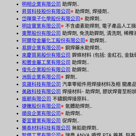
明相企業有限公司
助焊劑..
昇貿科技股份有限公司
※
助焊劑, 焊接劑..
岱暉電子化學股份有限公司
※
助焊劑..
明詮實業有限公司
※
不含鹵素助焊劑, 電子產品人工操作
東聚股份有限公司
助焊劑, 免洗助銲劑, 清洗劑, 稀釋液
阿爾發金屬化工股份有限公司
※
助焊劑..
易銲企業有限公司
※
銅焊藥水助焊劑..
來慶貿易股份有限公司
銲條材料 (包括: 金紅石, 金鈦砂
和豐金屬工業有限公司
助焊劑..
俊先企業股份有限公司
助銲劑..
洲辰企業有限公司
※
銲劑..
奕晟科技有限公司
汽車零組件用焊接材料及相 關產品-助焊劑
美啟科技有限公司
焊接材料- 助焊劑, 膠狀焊膏至粉狀材
振朝有限公司
不鏽鋼焊接原料..
捷騰股份有限公司
※
氣體助焊劑..
順良企業有限公司
※
助焊劑..
菱宣實業有限公司
促焊劑..
勝泰材料科技有限公司
無鉛助焊劑..
智傑工業有限公司
※
瑞典 ANVA 噴焊 PTA 鎳基, 鈷基