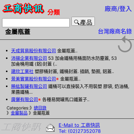
廠商/登入
分類
台灣廠商名錄
金屬瓶蓋
↺
天成貿易股份有限公司
金屬瓶蓋..
沛揚企業有限公司
53 加侖鐵桶用桶面防水防塵蓋, 53
加侖桶用鐵 (鋁)封蓋 (..
建欣工業社
塑膠桶封蓋, 鐵桶封蓋. 插銷, 墊圈, 鋁蓋..
景美實業股份有限公司
※
金屬瓶蓋..
勝紘製罐有限公司
鐵桶可以直接裝入不用裝塑 膠袋, 奶油桶,
果醬鐵桶...
廣儷有限公司
※
各種易開罐馬口鐵蓋子..
Categories:》
總目錄
》
金屬製品
》金屬瓶蓋
E-Mail to 工商快訊
Tel: (02)27352078