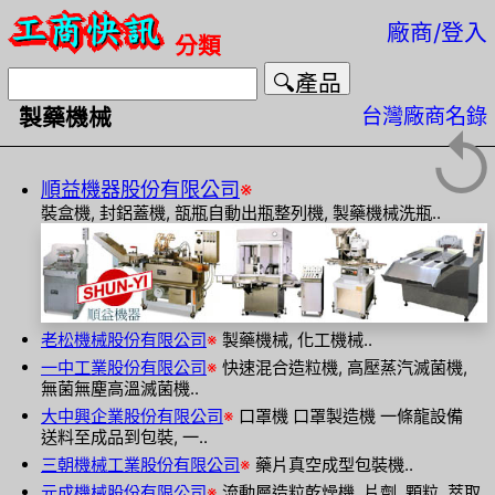
廠商/登入
分類
台灣廠商名錄
製藥機械
↺
順益機器股份有限公司
※
裝盒機, 封鋁蓋機, 瓿瓶自動出瓶整列機, 製藥機械洗瓶..
老松機械股份有限公司
※
製藥機械, 化工機械..
一中工業股份有限公司
※
快速混合造粒機, 高壓蒸汽滅菌機,
無菌無塵高溫滅菌機..
大中興企業股份有限公司
※
口罩機 口罩製造機 一條龍設備
送料至成品到包裝, 一..
三朝機械工業股份有限公司
※
藥片真空成型包裝機..
元成機械股份有限公司
※
流動層造粒乾燥機, 片劑, 顆粒, 萃取,