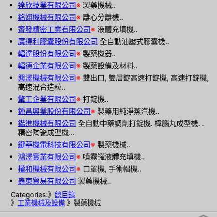
達欣技業有限公司
※
製藥機械..
銘翊機械有限公司
※
離心分離機..
齊發精密工業有限公司
※
液體充填機..
廣得利膠囊股份有限公司
全自動油壓式膠囊機..
輻達股份有限公司
※
製藥機器..
輻德企業有限公司
※
製藥設備及材料..
興澤機械有限公司
※
雙出口, 雙層錠高速打錠機, 高速打錠機,
高速混合造粒..
擎工企業有限公司
※
打錠機..
鍾昌興業股份有限公司
※
製藥用純淨蒸汽機..
鍇進機械有限公司
全自動中藥調劑打錠機. 樟腦丸成型機. .
精密陶瓷成型機...
鍵華機電科技有限公司
※
製藥機械..
鴻澤實業有限公司
※
噴霧罐液體充填機..
權和機械有限公司
※
口罩機, 手術帽機..
鑫東貿易有限公司
製藥機械..
Categories:》
總目錄
︽
》
工業機械及設備
》製藥機械