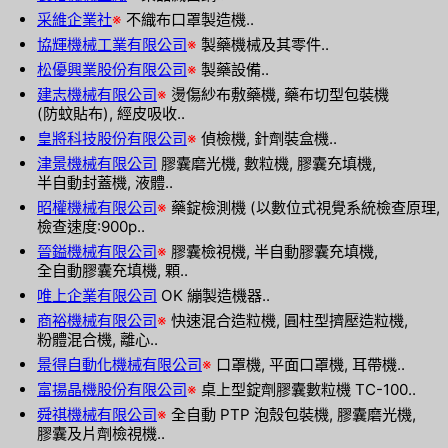
采維企業社
※
不織布口罩製造機..
協輝機械工業有限公司
※
製藥機械及其零件..
松優興業股份有限公司
※
製藥設備..
建志機械有限公司
※
燙傷紗布敷藥機, 藥布切型包裝機
(防蚊貼布), 經皮吸收..
皇將科技股份有限公司
※
偵檢機, 針劑裝盒機..
津景機械有限公司
膠囊磨光機, 數粒機, 膠囊充填機,
半自動封蓋機, 液體..
昭權機械有限公司
※
藥錠檢測機 (以數位式視覺系統檢查原理,
檢查速度:900p..
晉鎰機械有限公司
※
膠囊檢視機, 半自動膠囊充填機,
全自動膠囊充填機, 顆..
唯上企業有限公司
OK 繃製造機器..
商裕機械有限公司
※
快速混合造粒機, 圓柱型擠壓造粒機,
粉體混合機, 離心..
景得自動化機械有限公司
※
口罩機, 平面口罩機, 耳帶機..
富揚晶機股份有限公司
※
桌上型錠劑膠囊數粒機 TC-100..
舜祺機械有限公司
※
全自動 PTP 泡殼包裝機, 膠囊磨光機,
膠囊及片劑檢視機..