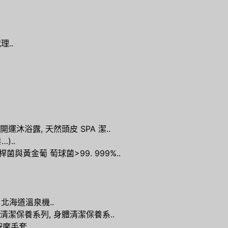
理..
.
運沐浴露, 天然頭皮 SPA 潔..
)..
與黃金葡 萄球菌>99. 999%..
 北海道溫泉機..
清潔保養系列, 身體清潔保養系..
摩手套..