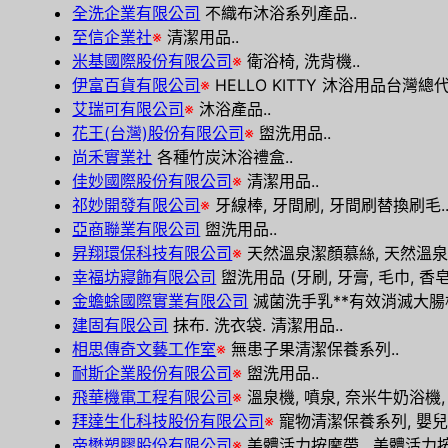
全洗企業有限公司
不織布沐浴系列產品..
至信企業社
※
清潔用品..
米基國際股份有限公司
※
衛浴椅, 洗背機..
伊富百貨有限公司
※
HELLO KITTY 沐浴用品台灣總代
艾瑞可有限公司
※
沐浴產品..
花王(台灣)股份有限公司
※
盥洗用品..
尚禾實業社
各種竹炭沐浴禮盒..
佳妙國際股份有限公司
※
清潔用品..
祁妙開發有限公司
※
牙線棒, 牙間刷, 牙間刷替換刷毛.
亞商聯業有限公司
盥洗用品..
昇翔環保科技有限公司
※
天然溫泉潔顏慕絲, 天然溫泉開
幸福坊寢飾有限公司
盥洗用品 (牙刷, 牙膏, 毛巾, 香皂…
金蟾蜍國際實業有限公司
滅菌洗手乳**有效消滅大腸桿菌
建固有限公司
抹布. 洗衣袋. 清潔用品..
相思傳奇文藝工作室
※
無患子果清潔保養系列..
耐斯企業股份有限公司
※
盥洗用品..
飛華機電工程有限公司
※
溫泉機, 噴泉, 奈米牛奶浴機,
拜達生化科技股份有限公司
※
寵物清潔保養系列, 嬰兒
帝懋塑膠股份有限公司
※
美體活力按摩帶 , 美體活力按