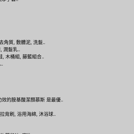
角質, 敷體泥, 洗髮..
 潤髮乳..
 木桶組, 藤籃組合..
.
效的胺基酸潔顏慕斯 是最優..
背刷, 浴用海綿, 沐浴球..