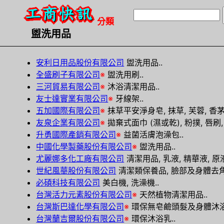
分類
盥洗用品
安利日用品股份有限公司
盥洗用品..
全盛刷子有限公司
※
盥洗用刷..
三河貿易有限公司
※
沐浴清潔用品..
友士達實業有限公司
※
牙線架..
五加國際有限公司
※
抹草平安淨身皂, 抹草, 芙蓉, 香
友泉企業有限公司
※
拋棄式面巾 (濕或乾), 粉撲, 唇刷, 
升勇國際產銷有限公司
※
益菌活膚泡澡包..
中國化學製藥股份有限公司
※
盥洗用品..
尤麗娜多化工廠有限公司
清潔用品, 乳液, 精華液, 原
世紀風華股份有限公司
清潔類保養品, 臉部及身體去角
必碩科技有限公司
美白機, 洗澡機..
台灣活力元素股份有限公司
※
天然植物清潔用品..
台灣斯巴達化學有限公司
※
環保無皂鹼頭髮及身體沐浴 
台灣蘭吉爾股份有限公司
※
環保沐浴乳..