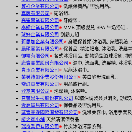
笈祥企業有限公司
※
洗護保養品/ 盥洗用品..
真慶有限公司
※
衛浴組..
高瑩實業有限公司
※
牙線架..
泰鑽企業有限公司
※
MMB 頂級嬰兒 SPA 牛奶浴缸..
球好企業有限公司
刮鬍刀組..
莉思加企業有限公司
※
身體保養類:沐浴乳, 身體乳液, 去
晨碩實業有限公司
※
保養品, 精油肥皂, 沐浴乳, 洗髮精,
御璽有限公司
※
各式沐浴用品, 動物造型浴球浴刷. 拖鞋,
康寶實業股份有限公司
※
濕巾, 洗面乳, 洗髮精. 沐浴乳.
貴玉企業有限公司
※
尼龍沐浴巾..
萊芙禮爾企業股份有限公司
※
美白酵母洗面乳..
喬虹實業有限公司
※
用品旅行組..
登基有限公司
※
泡澡鹽, 沐浴鹽..
普萊恩生技股份有限公司
以精油調製兼具消炎, 舒緩功
雲喬貿易有限公司
※
保養品及盥洗用具..
貳壹零零國際開發有限公司
※
洗澡美容巾, 浴用手套及拉
椿之家小舖
天然清潔保養品..
瑞奇喬伊有限公司
※
竹炭沐浴清潔系列..