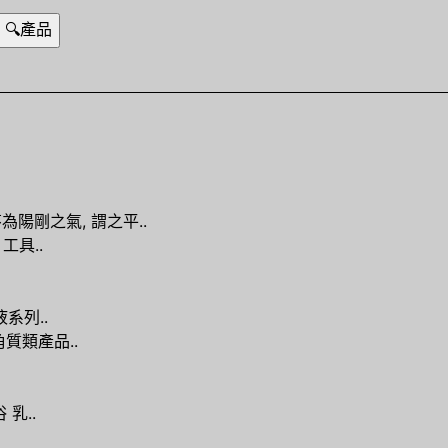
茅為陽剛之氣, 謂之平..
工具..
液系列..
質類產品..
乳..