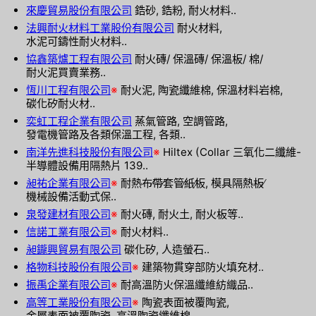
來慶貿易股份有限公司
鋯砂, 鋯粉, 耐火材料..
法興耐火材料工業股份有限公司
耐火材料,
水泥可鑄性耐火材料..
協鑫築爐工程有限公司
耐火磚/ 保溫磚/ 保溫板/ 棉/
耐火泥買賣業務..
恆川工程有限公司
※
耐火泥, 陶瓷纖維棉, 保溫材料岩棉,
碳化矽耐火材..
奕虹工程企業有限公司
蒸氣管路, 空調管路,
發電機管路及各類保溫工程, 各類..
南洋先進科技股份有限公司
※
Hiltex (Collar 三氧化二纖維-
半導體設備用隔熱片 139..
昶祐企業有限公司
※
耐熱布∕帶∕套管∕紙∕板, 模具隔熱板∕
機械設備活動式保..
泉發建材有限公司
※
耐火磚, 耐火土, 耐火板等..
信諾工業有限公司
※
耐火材料..
昶鑨興貿易有限公司
碳化矽, 人造螢石..
格物科技股份有限公司
※
建築物貫穿部防火填充材..
振禹企業有限公司
※
耐高溫防火保溫纖維紡織品..
高等工業股份有限公司
※
陶瓷表面被覆陶瓷,
金屬表面被覆陶瓷, 高溫陶瓷纖維棉..