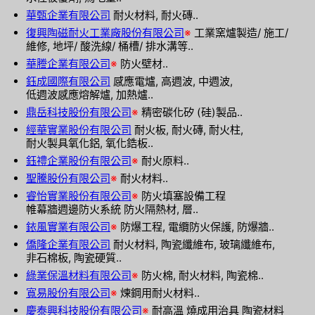
華甄企業有限公司
耐火材料, 耐火磚..
復興陶磁耐火工業廠股份有限公司
※
工業窯爐製造/ 施工/
維修, 地坪/ 酸洗線/ 桶槽/ 排水溝等..
華謄企業有限公司
※
防火壁材..
鈺成國際有限公司
感應電爐, 高週波, 中週波,
低週波感應熔解爐, 加熱爐..
鼎岳科技股份有限公司
※
精密碳化矽 (硅)製品..
經華實業股份有限公司
耐火板, 耐火磚, 耐火柱,
耐火製具氧化鋁, 氧化鋯板..
鈺禮企業股份有限公司
※
耐火原料..
聖騰股份有限公司
※
耐火材料..
睿怡實業股份有限公司
※
防火填塞設備工程
帷幕牆週邊防火系統 防火隔熱材, 層..
銥風實業有限公司
※
防爆工程, 電纜防火保護, 防爆牆..
僑隆企業有限公司
耐火材料, 陶瓷纖維布, 玻璃纖維布,
非石棉板, 陶瓷硬質..
綠業保溫材料有限公司
※
防火棉, 耐火材料, 陶瓷棉..
寬易股份有限公司
※
煉鋼用耐火材料..
慶泰興科技股份有限公司
※
耐高溫 燒成用治具 陶瓷材料