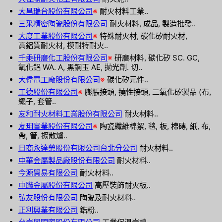
大昌瑞台股份有限公司
※
耐火材料工業..
三采精密陶瓷股份有限公司
耐火材料, 成品, 製造批發..
大度工業股份有限公司
※
特殊耐火材, 碳化矽耐火材,
高鋁質耐火材, 模耐特耐火..
千乘研磨化工股份有限公司
※
研磨材料, 碳化矽 SC. GC,
氧化鋁 WA. A, 黑鋼玉 AE, 拋光劑. 切..
大偉電工廠股份有限公司
※
碳化矽元件..
工德股份有限公司
※
膨脹接頭, 撓性接頭, 二氧化矽製品 (布,
繩子, 套管..
友和耐火材料工業股份有限公司
耐火材料..
友玥實業股份有限公司
※
陶瓷纖維棉絮, 毯, 板, 棉磚, 紙, 布,
帶, 管, 擴散爐..
日商永達榮股份有限公司台北分公司
耐火材料..
中華金屬製品廠股份有限公司
耐火材料..
今源貿易有限公司
耐火材料..
中聯金屬股份有限公司
高壓裝飾耐火板..
弘友股份有限公司
陶瓷及耐火材料..
正利興業有限公司
鋯粉..