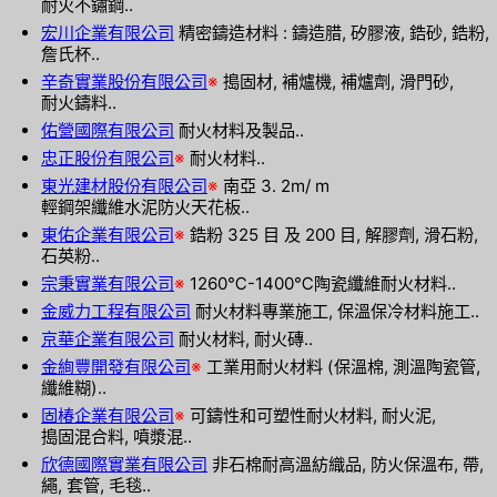
耐火不鏽鋼..
宏川企業有限公司
精密鑄造材料 : 鑄造腊, 矽膠液, 鋯砂, 鋯粉,
詹氏杯..
辛奇實業股份有限公司
※
搗固材, 補爐機, 補爐劑, 滑門砂,
耐火鑄料..
佑營國際有限公司
耐火材料及製品..
忠正股份有限公司
※
耐火材料..
東光建材股份有限公司
※
南亞 3. 2m/ m
輕鋼架纖維水泥防火天花板..
東佑企業有限公司
※
鋯粉 325 目 及 200 目, 解膠劑, 滑石粉,
石英粉..
宗秉實業有限公司
※
1260℃-1400℃陶瓷纖維耐火材料..
金威力工程有限公司
耐火材料專業施工, 保溫保冷材料施工..
京華企業有限公司
耐火材料, 耐火磚..
金絢豐開發有限公司
※
工業用耐火材料 (保溫棉, 測溫陶瓷管,
纖維糊)..
固椿企業有限公司
※
可鑄性和可塑性耐火材料, 耐火泥,
搗固混合料, 噴漿混..
欣德國際實業有限公司
非石棉耐高溫紡織品, 防火保溫布, 帶,
繩, 套管, 毛毯..