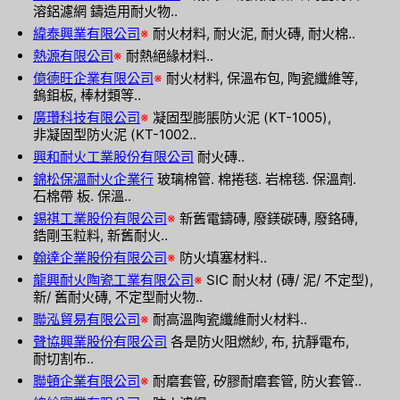
溶鋁濾網 鑄造用耐火物..
緯泰興業有限公司
※
耐火材料, 耐火泥, 耐火磚, 耐火棉..
熱源有限公司
※
耐熱絕緣材料..
億德旺企業有限公司
※
耐火材料, 保溫布包, 陶瓷纖維等,
鎢鉬板, 棒材類等..
廣瓚科技有限公司
※
凝固型膨脹防火泥 (KT-1005),
非凝固型防火泥 (KT-1002..
興和耐火工業股份有限公司
耐火磚..
錦松保溫耐火企業行
玻璃棉管. 棉捲毯. 岩棉毯. 保溫劑.
石棉帶 板. 保溫..
錫祺工業股份有限公司
※
新舊電鑄磚, 廢鎂碳磚, 廢鉻磚,
鋯剛玉粒料, 新舊耐火..
翰達企業股份有限公司
※
防火填塞材料..
龍興耐火陶瓷工業有限公司
※
SIC 耐火材 (磚/ 泥/ 不定型),
新/ 舊耐火磚, 不定型耐火物..
聯泓貿易有限公司
※
耐高溫陶瓷纖維耐火材料..
聲協興業股份有限公司
各是防火阻燃紗, 布, 抗靜電布,
耐切割布..
聯頓企業有限公司
※
耐磨套管, 矽膠耐磨套管, 防火套管..