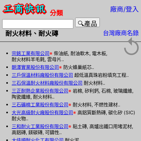
廠商/登入
分類
台灣廠商名錄
耐火材料、耐火磚
↺
宗銘工業有限公司
※
柴油紙, 耐油軟木, 電木板,
耐火材料羊毛氈, 雲母片..
朝澤實業股份有限公司
※
防火蜂巢紙芯..
三戶保溫材料廠股份有限公司
超低溫真珠岩粉填充工程..
三石保溫耐火材料廠股份有限公司
耐火材料..
三正耐熱企業股份有限公司
※
岩棉, 矽利鈣, 石棉, 玻璃纖維,
陶瓷纖維, 耐火材料..
三石礦棉工業股份有限公司
※
耐火材料, 不燃性建材..
大光高級耐火廠股份有限公司
※
高鋁質斷熱磚, 碳化矽 (SIC)
耐火物..
三和耐火工業股份有限公司
※
粘土磚, 高爐出鐵口用堵泥材,
高鋁磚, 鎂碳磚, 可鑄性..
大佳順耐火化工有限公司
耐火泥..