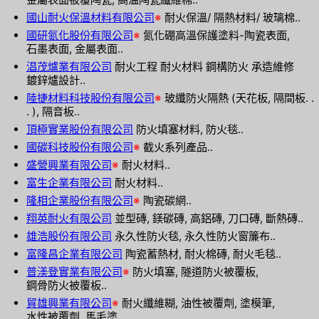
國山耐火保溫材料有限公司
※
耐火保溫/ 隔熱材料/ 玻璃棉..
國研氮化股份有限公司
※
氮化硼高溫保護塗料-陶瓷表面,
石墨表面, 金屬表面..
淐茂爐業有限公司
耐火工程 耐火材料 鋼構防火 承造維修
鍍鋅爐設計..
陸捷材料科技股份有限公司
※
玻纖防火隔熱 (天花板, 隔間板. .
. ), 隔音板..
頂極實業股份有限公司
防火填塞材料, 防火毯..
國碳科技股份有限公司
※
截火系列產品..
盛營興業有限公司
※
耐火材料..
富生企業有限公司
耐火材料..
隆相企業股份有限公司
※
陶瓷碳網..
翔英耐火有限公司
並型磚, 鎂碳磚, 高鋁磚, 刀口磚, 斷熱磚..
雄浩股份有限公司
永久性防火毯, 永久性防火窗簾布..
富隆昌企業有限公司
陶瓷蓄熱材, 耐火棉磚, 耐火毛毯..
普渼登實業有限公司
※
防火填塞, 隧道防火被覆板,
鋼骨防火被覆板..
貿雄興業有限公司
※
耐火纖維糊, 油性被覆劑, 塗模筆,
水性被覆劑, 馬毛塗..