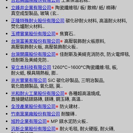
台岩興國際股份有限公司
工業保溫岩棉..
立峰井企業有限公司
※
陶瓷纖維毯/ 板/ 散棉/ 紙/ 棉磚/
真空成型製品, 玻璃 (玄..
正隆特殊耐火股份有限公司
碳化矽耐火材料, 高溫耐火材料,
焚化爐耐火材料..
玉禮實業股份有限公司
※
焦寶石..
台灣富美家股份有限公司
※
高壓裝飾耐火板原料,
高壓裝飾耐火板, 高壓裝飾耐火板..
台灣開廣股份有限公司
※
佳耐斯及美綺克消防衣, 防火電焊毯,
佳耐斯及美綺克防..
安立本科技有限公司
1260℃~1600℃陶瓷纖維:毯, 板,
耐火紙, 模具隔熱板, 膨..
兆光實業有限公司
SiC 碳化矽製品, 三明治製品,
氧化鋯類製品, 氧化鋁, 莫..
光和耐火工業股份有限公司
※
各種超高溫燒成,
直接鍵結鎂鉻磚, 鎂磚, 鋼玉磚, 高溫..
全茂產業股份有限公司
※
防火建材..
竹南窯業廠股份有限公司
耐酸磚..
旭羚企業有限公司
※
MP 鎂水泥防火板..
汎新企業股份有限公司
※
耐火毛毯, 耐火硬版, 耐火磚,