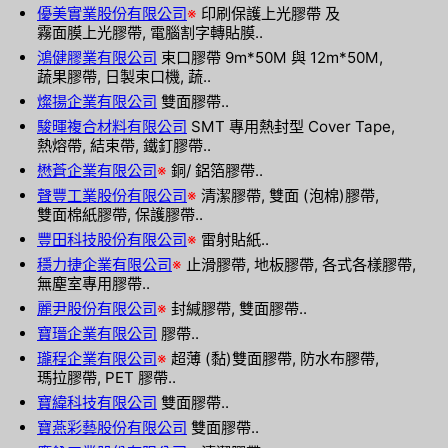
優美實業股份有限公司
※
印刷保護上光膠帶 及
霧面膜上光膠帶, 電腦割字轉貼膜..
鴻健膠業有限公司
束口膠帶 9m*50M 與 12m*50M,
蔬果膠帶, 日製束口機, 蔬..
燦揚企業有限公司
雙面膠帶..
駿暉複合材料有限公司
SMT 專用熱封型 Cover Tape,
熱熔帶, 結束帶, 鐵釘膠帶..
懋蒼企業有限公司
※
銅/ 鋁箔膠帶..
聲豐工業股份有限公司
※
清潔膠帶, 雙面 (泡棉)膠帶,
雙面棉紙膠帶, 保護膠帶..
豐田科技股份有限公司
※
雷射貼紙..
穩力捷企業有限公司
※
止滑膠帶, 地板膠帶, 各式各樣膠帶,
無塵室專用膠帶..
麗尹股份有限公司
※
封緘膠帶, 雙面膠帶..
寶瑨企業有限公司
膠帶..
瓏程企業有限公司
※
超薄 (黏)雙面膠帶, 防水布膠帶,
瑪拉膠帶, PET 膠帶..
寶緯科技有限公司
雙面膠帶..
寶燕彩藝股份有限公司
雙面膠帶..