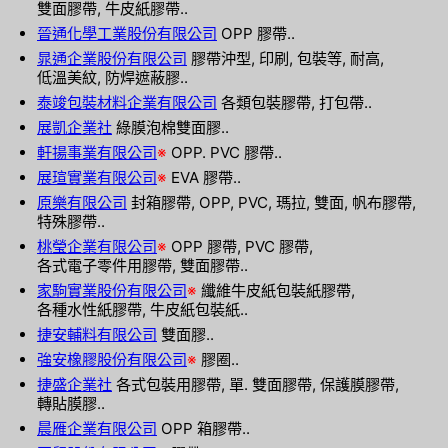
雙面膠帶, 牛皮紙膠帶..
晉通化學工業股份有限公司
OPP 膠帶..
晁通企業股份有限公司
膠帶沖型, 印刷, 包裝等, 耐高,
低溫美紋, 防焊遮蔽膠..
泰竣包裝材料企業有限公司
各類包裝膠帶, 打包帶..
展凱企業社
綠膜泡棉雙面膠..
軒揚事業有限公司
※
OPP. PVC 膠帶..
展瑄實業有限公司
※
EVA 膠帶..
原樂有限公司
封箱膠帶, OPP, PVC, 瑪拉, 雙面, 帆布膠帶,
特殊膠帶..
桃瑩企業有限公司
※
OPP 膠帶, PVC 膠帶,
各式電子零件用膠帶, 雙面膠帶..
家駒實業股份有限公司
※
纖維牛皮紙包裝紙膠帶,
各種水性紙膠帶, 牛皮紙包裝紙..
捷安輔料有限公司
雙面膠..
強安橡膠股份有限公司
※
膠圈..
捷盛企業社
各式包裝用膠帶, 單. 雙面膠帶, 保護膜膠帶,
轉貼膜膠..
晨雁企業有限公司
OPP 箱膠帶..