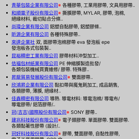
青華包裝企業有限公司
※
各種膠帶, 工業用膠帶, 文具用膠帶..
和順電子股份有限公司
※
撕膜膠帶, MYLAR, 膠帶, 泡棉,
絕緣材料, 裁切貼合分條..
尚瑋企業有限公司
鋁塑自黏膠帶, 鋁塑膠條..
昕源企業有限公司
各種特殊膠帶..
來達企業社
双, 面膠帶泡棉膠帶 eva 發泡板 epe
發泡板各式包裝製..
昆裕精密工業有限公司
膠帶材料沖型加工..
佶福包材紙業有限公司
PE 伸縮膜製造批發/
各類包裝機械買賣維修/ 膠帶. 特殊膠..
昇龍貿易發展股份有限公司
※
雙面膠帶..
欣鴻昇企業有限公司
黏扣帶與魔鬼氈加工, 成品銷售,
各類膠帶, 薄膜, 絕緣材..
佳鑫精密有限公司
導熱. 導電材料: 導電泡棉/ 導電布/
導電膠帶/ 鋁箔膠帶/..
冠(吉吉)國際股份有限公司
※
SONY 膠帶..
建兆科技股份有限公司
※
電子類膠帶. 單面膠帶. 雙面膠帶.
各類黏著性膠帶 (設計/..
冠好科技股份有限公司
※
膠帶, 雙面膠帶, 自黏性膠帶,