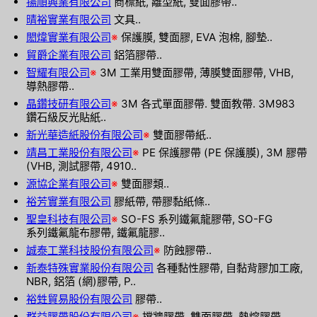
揚順興業有限公司
商標紙, 離型紙, 雙面膠帶..
晴裕實業有限公司
文具..
閎煒實業有限公司
※
保護膜, 雙面膠, EVA 泡棉, 腳墊..
貿爵企業有限公司
鋁箔膠帶..
智耀有限公司
※
3M 工業用雙面膠帶, 薄膜雙面膠帶, VHB,
導熱膠帶..
晶鑽技研有限公司
※
3M 各式單面膠帶. 雙面教帶. 3M983
鑽石級反光貼紙..
新光華造紙股份有限公司
※
雙面膠帶紙..
靖昌工業股份有限公司
※
PE 保護膠帶 (PE 保護膜), 3M 膠帶
(VHB, 測試膠帶, 4910..
源協企業有限公司
※
雙面膠類..
裕芳實業有限公司
膠紙帶, 帶膠黏紙條..
聖皇科技有限公司
※
SO-FS 系列鐵氟龍膠帶, SO-FG
系列鐵氟龍布膠帶, 鐵氟龍膠..
誠泰工業科技股份有限公司
※
防蝕膠帶..
新泰特殊實業股份有限公司
各種黏性膠帶, 自黏背膠加工廠,
NBR, 鋁箔 (網)膠帶, P..
裕甡貿易股份有限公司
膠帶..
群益膠帶股份有限公司
※
擋牆膠帶, 雙面膠帶, 熱熔膠帶,