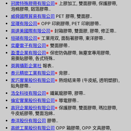
冠牌特殊膠帶有限公司
※
上膠加工, 雙面膠帶, 保護膠帶,
泡棉膠帶, 鋁箔膠帶..
威舜國際貿易有限公司
PET 膠帶, 雙面膠..
昱琿有限公司
※
OPP 印刷膠帶, PET 印刷膠帶..
英達美國際有限公司
※
封箱膠帶, 雙面膠, 膠帶, 修正帶..
垣碩有限公司
※
工業用双, 面黏著膠帶, 東洋膠帶..
奕慶電子有限公司
※
雙面膠帶..
盈澧企業有限公司
※
保密防偽膠帶, 無塵室專用膠帶,
易撕貼膠帶, 各式特殊..
英興攝影企業社
報表..
泰元精密工業有限公司
※
背膠..
家巧實業股份有限公司
※
熱熔結束帶 (牛皮紙, 透明塑膠),
貼角膠帶..
浩全科技有限公司
※
鐵氟龍膠帶, 膠帶..
倫宏實業股份有限公司
※
導電膠帶..
高冠企業股份有限公司
※
保護膠帶, 雙面膠帶, 瑪拉膠帶,
牛皮紙膠帶, 雙面泡綿..
泰洋股份有限公司
膠帶..
高統工業股份有限公司
OPP 箱膠帶, OPP 文具膠帶,