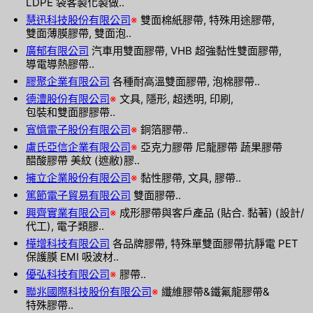
LDPE 袋客製化製做..
慧迅科技股份有限公司
※
雙面棉紙膠帶, 特殊用途膠帶,
雙面薄膜膠帶, 雙面泡..
廣郁有限公司
汽車用雙面膠帶, VHB 超強黏性雙面膠帶,
導電導熱膠帶..
膠聚企業有限公司
各種耐高溫雙面膠帶, 泡棉膠帶..
德澧股份有限公司
※
文具, 隱形, 超透明, 印刷,
包裝和雙面膠膠帶..
寬憶電子股份有限公司
※
銅箔膠帶..
盧氏亞信企業有限公司
※
亞克力膠帶 尼龍膠帶 蔬果膠帶
醋酸膠帶 美紋 (遮敝)膠..
擁立企業股份有限公司
※
黏性膠帶, 文具, 膠帶..
篤節電子貿易有限公司
雙面膠帶..
興齊實業有限公司
※
成形膠帶與客戶產品 (貼合. 黏著) (設計/
代工), 電子類膠..
樺增科技有限公司
各品牌膠帶, 特殊單雙面膠帶抗靜電 PET
保護膜 EMI 吸波材..
優弘科技有限公司
※
膠帶..
聯兆國際科技股份有限公司
※
纖維膠帶&鐵氟龍膠帶&
特殊膠帶..