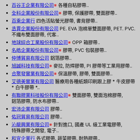
百谷王企業有限公司
※
各種自粘膠帶..
全科企業股份有限公司
※
膠帶, 保護膠帶, 雙面膠帶..
百乘企業行
四色活貼螢光膠帶, 書背膠帶..
丞貫企業股份有限公司
PE. EVA 泡棉單雙面膠帶, PET. PVC.
不織布雙面膠帶, 代客..
地球綜合工業股份有限公司
※
OPP 箱膠帶..
名皓企業股份有限公司
※
膠帶, PVC 包裝膠帶..
仲博貿易有限公司
鋁箔膠帶..
旭誠科技有限公司
※
麥拉, 防焊膠帶, PI 膠帶等工業用膠帶..
合聚發實業有限公司
※
保溫膠帶, 膠帶, 雙面膠帶..
艾德美實業有限公司
醫療用各種紙類印刷跟上膠 * 牛皮膠帶
* 白牛膠帶 *..
有聯膠業科技股份有限公司
※
雙面膠帶, 雙面泡棉膠帶,
鋁箔膠帶, 防水布膠帶..
宏沛企業有限公司
膠帶..
佑冠貿易有限公司
膠帶..
沁龍興業有限公司
※
針對進口, 國產 UL 級工業電膠帶,
特殊膠帶之開發, 電子..
和宜企業行
各式膠帶. 蔬菜膠帶. 耐熱膠帶..