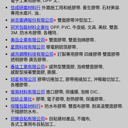
電子工業用膠帶, OPP 文..
信成研磨材料行
外牆施工用和紙膠帶. 養生膠帶. 石材美容.
專用水磨片. 油..
迪吉電通股份有限公司
※
雙面膠帶沖型加工..
冠芳包裝材料企業社
OPP. PVC. 牛皮紙. 文具. 美紋. 雙面.
3M. 防水布膠帶. 各種特..
美岳企業有限公司
※
雙面膠帶, 雙面泡綿膠帶..
星雨科技有限公司
導電銅鋁箔膠帶..
威京網際科技有限公司
※
訂製專用膠帶 四維膠帶 雙面膠帶
透明膠帶 廣告膠帶..
春竑工業有限公司
※
感熱型雙面膠, 泡棉雙面膠帶,
感壓型接著雙面膠, 撕膜..
炤星有限公司
膠帶切捲加工, 膠帶捲繞加工, 沖模裁切加工,
各種膠帶..
俊英材料有限公司
進口膠帶, 保護膜, 泡棉 DIC..
信紡企業社
※
膠帶, 電子膠帶, 耐熱膠帶, 保護膠帶..
保隆包裝材料行
※
防水布膠帶. 雙面布膠帶. 耐高溫雙面膠帶.
不殘膠防水布..
冠勝自粘有限公司
※
自粘建材產品, 不織布,
各式工業用布自粘加工..