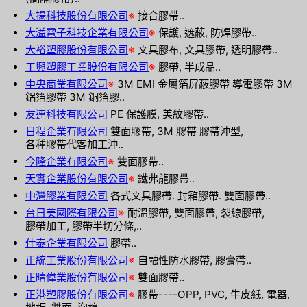
大揚科技股份有限公司
※
接合膠帶..
大溢電子科技企業有限公司
※
保護, 遮蔽, 防焊膠帶..
大裕塑膠股份有限公司
※
文具膠布, 文具膠帶, 透明膠帶..
工興塑膠工業股份有限公司
※
膠帶, 半成品..
中央商業有限公司
※
3M EMI 金屬箔屏蔽膠帶 導電膠帶 3M
鋁箔膠帶 3M 銅箔膠..
友連科技有限公司
PE 保護膜, 美紋膠帶..
日程企業有限公司
雙面膠帶, 3M 膠帶 膠帶沖型,
各種膠帶代客加工沖..
今隆企業有限公司
※
雙面膠帶..
天實企業股份有限公司
※
鐵弗龍膠帶..
中灣膠業有限公司
各式文具膠帶. 封箱膠帶. 雙面膠帶..
台日美國際有限公司
※
耐溫膠帶, 雙面膠帶, 裂線膠帶,
膠帶加工, 膠帶半切分條,..
仕泰企業有限公司
膠帶..
正統工業股份有限公司
※
自融性防水膠帶, 膠膏帶..
正晴偉業股份有限公司
※
雙面膠帶..
正港塑膠股份有限公司
※
膠帶----OPP, PVC, 牛皮紙, 電器,