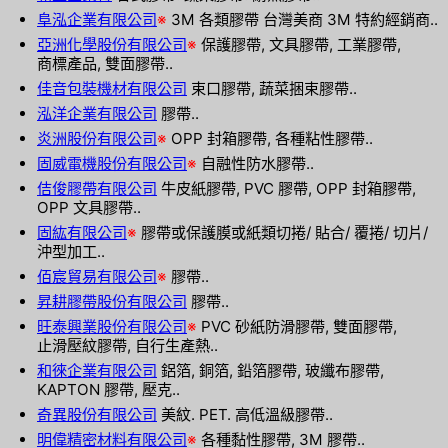
阜泓企業有限公司
※
3M 各類膠帶 台灣美商 3M 特約經銷商..
亞洲化學股份有限公司
※
保護膠帶, 文具膠帶, 工業膠帶,
商標產品, 雙面膠帶..
佳音包裝機材有限公司
束口膠帶, 蔬菜捆束膠帶..
泓洋企業有限公司
膠帶..
炎洲股份有限公司
※
OPP 封箱膠帶, 各種粘性膠帶..
固威電機股份有限公司
※
自融性防水膠帶..
佶俊膠帶有限公司
牛皮紙膠帶, PVC 膠帶, OPP 封箱膠帶,
OPP 文具膠帶..
固紘有限公司
※
膠帶或保護膜或紙類切捲/ 貼合/ 覆捲/ 切片/
沖型加工..
佰宸貿易有限公司
※
膠帶..
昇耕膠帶股份有限公司
膠帶..
旺泰興業股份有限公司
※
PVC 砂紙防滑膠帶, 雙面膠帶,
止滑壓紋膠帶, 自行生產熱..
和徠企業有限公司
鋁箔, 銅箔, 鉛箔膠帶, 玻纖布膠帶,
KAPTON 膠帶, 壓克..
奇異股份有限公司
美紋. PET. 高低溫級膠帶..
明偉精密材料有限公司
※
各種黏性膠帶, 3M 膠帶..