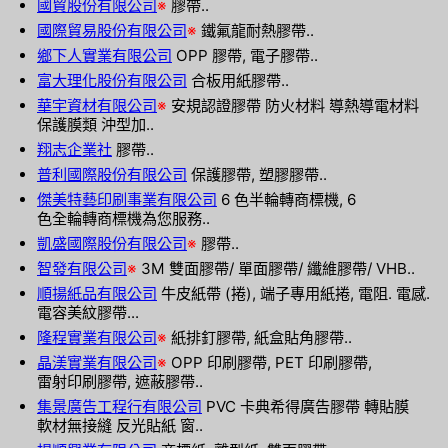
國貿股份有限公司
※
膠帶..
國際貿易股份有限公司
※
鐵氟龍耐熱膠帶..
鄉下人實業有限公司
OPP 膠帶, 電子膠帶..
富大理化股份有限公司
合板用紙膠帶..
華宇資材有限公司
※
安規認證膠帶 防火材料 導熱導電材料
保護膜類 沖型加..
翔志企業社
膠帶..
普利國際股份有限公司
保護膠帶, 塑膠膠帶..
傑美特藝印刷事業有限公司
6 色半輪轉商標機, 6
色全輪轉商標機為您服務..
凱盛國際股份有限公司
※
膠帶..
智發有限公司
※
3M 雙面膠帶/ 單面膠帶/ 纖維膠帶/ VHB..
順揚紙品有限公司
牛皮紙帶 (捲), 端子專用紙捲, 電阻. 電感.
電容美紋膠帶...
隆程實業有限公司
※
紙排釘膠帶, 紙盒貼角膠帶..
晶渼實業有限公司
※
OPP 印刷膠帶, PET 印刷膠帶,
雷射印刷膠帶, 遮蔽膠帶..
集景廣告工程行有限公司
PVC 卡典希得廣告膠帶 轉貼膜
軟材無接縫 反光貼紙 窗..