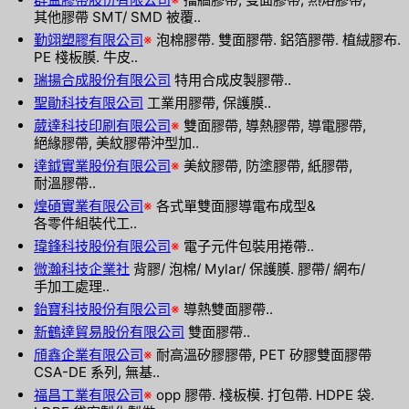
其他膠帶 SMT/ SMD 被覆..
勤翊塑膠有限公司
※
泡棉膠帶. 雙面膠帶. 鋁箔膠帶. 植絨膠布.
PE 棧板膜. 牛皮..
瑞揚合成股份有限公司
特用合成皮製膠帶..
聖勛科技有限公司
工業用膠帶, 保護膜..
葳達科技印刷有限公司
※
雙面膠帶, 導熱膠帶, 導電膠帶,
絕緣膠帶, 美紋膠帶沖型加..
達鉞實業股份有限公司
※
美紋膠帶, 防塗膠帶, 紙膠帶,
耐溫膠帶..
煌碩實業有限公司
※
各式單雙面膠導電布成型&
各零件組裝代工..
瑋鋒科技股份有限公司
※
電子元件包裝用捲帶..
微瀚科技企業社
背膠/ 泡棉/ Mylar/ 保護膜. 膠帶/ 網布/
手加工處理..
鈶寶科技股份有限公司
※
導熱雙面膠帶..
新鶴達貿易股份有限公司
雙面膠帶..
頎鑫企業有限公司
※
耐高溫矽膠膠帶, PET 矽膠雙面膠帶
CSA-DE 系列, 無基..
福昌工業有限公司
※
opp 膠帶. 棧板模. 打包帶. HDPE 袋.