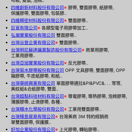
地板, 雙面, 泡棉..
四維創新材料股份有限公司
※
膠帶, 雙面膠帶, 紙膠帶,
保護膠帶, 雙面膠帶, 包裝膠..
四維精密材料股份有限公司
※
雙面膠帶..
巨寬有限公司
※
各類型電子用膠帶加工..
弘瀚實業股份有限公司
雙面膠帶..
台灣谷登企業有限公司
※
雙面膠帶..
台灣明尼蘇達礦業製造股份有限公司
※
商業用膠帶,
工業用膠帶..
台灣亞旭實業股份有限公司
※
反光膠帶..
台灣菊水膠帶股份有限公司
OPP 文具膠帶, 雙面膠帶, OPP
箱膠帶, 牛皮紙膠帶, 和紙..
台灣華統興業有限公司
單面膠帶邁拉&PI&PVC&. . . 等等,
美紋紙&合紙膠帶, 雙面..
台灣超黏科技材料有限公司
※
導電膠帶, 導熱膠帶, 泡棉膠帶,
薄膜膠帶, 止滑膠帶, 各種..
台灣積水化學股份有限公司
※
工業用雙面膠帶..
台灣樺島貿易有限公司
※
台灣美商 3M 特約經銷商
單雙面膠帶, 保護膜..
好加企業股份有限公司
※
上光膠帶, 轉貼膠帶..