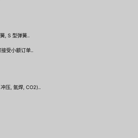
 S 型弹簧..
 可接受小额订单..
冲压, 氩焊, CO2)..