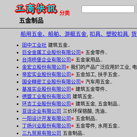
分类
五金制品
船用五金、船舶、游艇五金
,
扣具、塑胶扣具
,
货
田中工业社
建筑五金..
巨全金属工业股份有限公司
※
五金零件..
台湾桥堡企业有限公司
※
五金家用品..
金宏立股份有限公司
※
我们的产品广泛应用於工业, 电器
帝宏实业股份有限公司
※
五金加工, 扶手五金..
国全精密工业股份有限公司
※
汽车用五金..
基准实业股份有限公司
※
建筑五金零件..
德盟工业股份有限公司
建筑五金..
环吉工业股份有限公司
※
建筑五金, 五金制品..
亘诠企业有限公司
三价环保铬酸, 洗油..
一阳设计开发有限公司
※
五金制品..
丁扬兴业股份有限公司
※
五金零件, 水用五金..
三九贸易有限公司
五金制品..