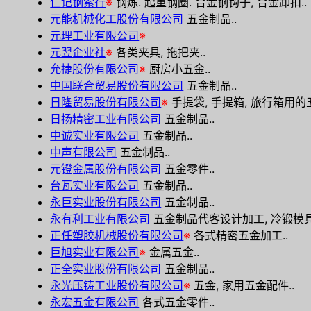
仁记钢索行
※
钢炼. 起重钢圈. 合金钢钩子, 合金卸扣..
元能机械化工股份有限公司
五金制品..
元理工业有限公司
※
元翌企业社
※
各类夹具, 拖把夹..
允捷股份有限公司
※
厨房小五金..
中国联合贸易股份有限公司
五金制品..
日隆贸易股份有限公司
※
手提袋, 手提箱, 旅行箱用的
日扬精密工业有限公司
五金制品..
中诚实业有限公司
五金制品..
中声有限公司
五金制品..
元镫金属股份有限公司
五金零件..
台瓦实业有限公司
五金制品..
永巨实业股份有限公司
五金制品..
永有利工业有限公司
五金制品代客设计加工, 冷锻模具
正任塑胶机械股份有限公司
※
各式精密五金加工..
巨旭实业有限公司
※
金属五金..
正全实业股份有限公司
五金制品..
永光压铸工业股份有限公司
※
五金, 家用五金配件..
永宏五金有限公司
各式五金零件..