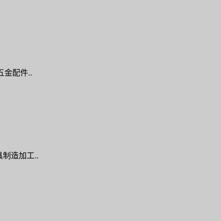
五金配件..
制造加工..