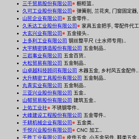
三千贸易股份有限公司
※
橱柜篮..
久可工业股份有限公司
※
弹簧削, 兰花夹, 门窗固定器,
山民企业有限公司
※
五金零件..
久禾达工业股份有限公司
※
家具五金把手, 零配件代工
大玄兴业有限公司
※
五金接头..
上多利工业有限公司
钢丝整平尺 (土水师专用)..
大宇精密铸造股份有限公司
五金制品..
三岩事业有限公司
五金百货..
大松贸易有限公司
五金制品..
山卓越科技顾问有限公司
木器五金, 乡村风五金配件..
大升精密工具股份有限公司
五金制品..
丸青实业有限公司
五金制品..
三亚兴业股份有限公司
五金..
山郁贸易股份有限公司
建筑五金..
上佑工业社
※
不锈钢零件..
大峰建设工程股份有限公司
五金零件..
千耕机械企业有限公司
※
五金类..
千悦兴业股份有限公司
※
CNC 加工..
千胜工业有限公司
※
皮件五金, 小五金另件, 鞋类五金.