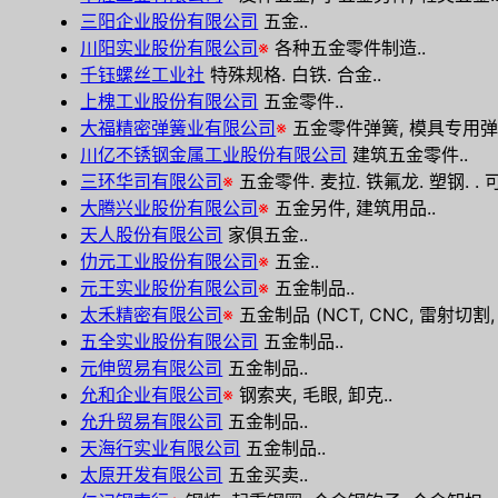
三阳企业股份有限公司
五金..
川阳实业股份有限公司
※
各种五金零件制造..
千钰螺丝工业社
特殊规格. 白铁. 合金..
上槐工业股份有限公司
五金零件..
大福精密弹簧业有限公司
※
五金零件弹簧, 模具专用弹簧,
川亿不锈钢金属工业股份有限公司
建筑五金零件..
三环华司有限公司
※
五金零件. 麦拉. 铁氟龙. 塑钢. .
大腾兴业股份有限公司
※
五金另件, 建筑用品..
天人股份有限公司
家俱五金..
仂元工业股份有限公司
※
五金..
元王实业股份有限公司
※
五金制品..
太禾精密有限公司
※
五金制品 (NCT, CNC, 雷射切割, 
五全实业股份有限公司
五金制品..
元伸贸易有限公司
五金制品..
允和企业有限公司
※
钢索夹, 毛眼, 卸克..
允升贸易有限公司
五金制品..
天海行实业有限公司
五金制品..
太原开发有限公司
五金买卖..