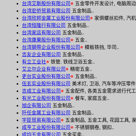
台湾艾斯股份有限公司
※
五金零件开发设计, 电脑周边
台湾宏侨贸易有限公司
五金制品..
台湾欣邦金属工业股份有限公司
※
家俱螺丝扣件, 汽机
台湾恒隆行有限公司
五金制品..
台湾家店有限公司
五金制品..
台湾康果股份有限公司
※
五金..
台湾钢带企业股份有限公司
※
模板铁挡, 华司..
吉友企业有限公司
五金制品..
有立工业社
※
铁管. 铁线卫浴五金..
艾立尔企业有限公司
※
精密五金..
吏台实业股份有限公司
※
五金制品..
伍玄实业股份有限公司
美术灯, 卫浴, 汽车等冲压零件.
吉成工业有限公司
※
五金配件, 各类五金需求进行代工的
有光工业股份有限公司
※
餐车, 家庭五金..
旭企有限公司
五金制品..
阡任金属工业有限公司
五金制品..
宇臣贸易有限公司
※
五金制品, 五金工具, 花园工具, 家
成亨工业股份有限公司
※
不锈钢钢卷, 钢扣..
成均五金有限公司
五金买卖..