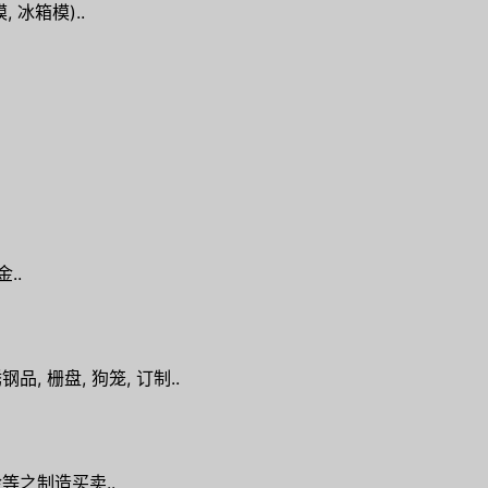
 冰箱模)..
..
品, 栅盘, 狗笼, 订制..
金等之制造买卖..