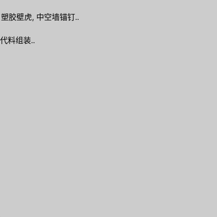
 塑胶壁虎, 中空墙锚钉..
代料组装..
.