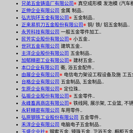
兄弟五金铸造厂有限公司
※
真空成形模 发泡模 (汽车模,
正伸企业有限公司
金属 制品..
弘志钩环五金有限公司
※
五金制品..
正来易剪刀五金股份有限公司
※
铜/ 铁/ 铝五金制品..
永芳科技有限公司
一般五金零件加工..
民芳实业股份有限公司
※
小五金..
世冠五金有限公司
建筑五金..
主洋企业股份有限公司
五金制品..
加郁精密工业有限公司
※
建材五金..
本□企业有限公司
衞, 浴五金配件..
由展企业有限公司
※
电信电力架设工程设备及施 工五金
台格企业有限公司
五金制品, 五金制品..
生原企业有限公司
※
定位珠..
弘振企业股份有限公司
※
五金零件..
永峰畜具商店有限公司
※
铁线网, 展示架, 工业篮, 不锈钢
永轩精密有限公司
车用零件..
弘原钢铁工业股份有限公司
五金零件..
禾淳企业有限公司
电脑电子五金制品..
玉盛企业社
※
钢索五金, 镜珠五金, 卫浴五金, 橱柜五