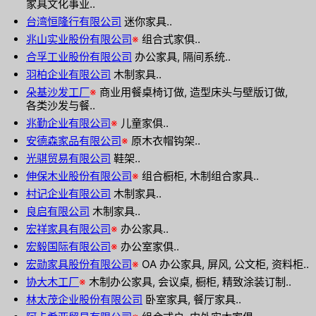
家具文化事业..
台湾恒隆行有限公司
迷你家具..
兆山实业股份有限公司
※
组合式家俱..
合孚工业股份有限公司
办公家具, 隔间系统..
羽柏企业有限公司
木制家具..
朵基沙发工厂
※
商业用餐桌椅订做, 造型床头与壁版订做,
各类沙发与餐..
兆勤企业有限公司
※
儿童家俱..
安德森家品有限公司
※
原木衣帽钩架..
光骐贸易有限公司
鞋架..
伸保木业股份有限公司
※
组合橱柜, 木制组合家具..
村记企业有限公司
木制家具..
良启有限公司
木制家具..
宏祥家具有限公司
※
办公家具..
宏毅国际有限公司
※
办公室家俱..
宏勋家具股份有限公司
※
OA 办公家具, 屏风, 公文柜, 资料柜..
协大木工厂
※
木制办公家具, 会议桌, 橱柜, 精致涂装订制..
林太茂企业股份有限公司
卧室家具, 餐厅家具..