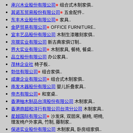
承兴木业股份有限公司
※
组合式木制家俱..
其诺瓦贸易股份有限公司
※
五金配件..
东丰木业股份有限公司
※
家具..
金萨贸易有限公司
※
OFFICE FURNITURE..
宜丰艺品股份有限公司
木制生漆雕刻家俱..
京撰实业有限公司
新古典家俱订制..
界大实业有限公司
※
木制家具, 餐椅, 餐桌..
品立股份有限公司
办公家具..
茂林企业社
椅子板..
勃信有限公司
※
组合家俱..
咸康企业有限公司
※
组合式木制家俱..
南发木器股份有限公司
婴儿折叠家具..
帝杰有限公司
※
和室桌..
香港柚木制品台湾股份有限公司
木制家具..
香港商超和洋行有限公司台湾分公司
木制家具..
星越国际有限公司
※
沙发床, 双层床, 躺椅, 吧椅,
理发椅户外家具, 竹制, 藤制家..
保进实业股份有限公司
木制家具, 卧房组家俱..