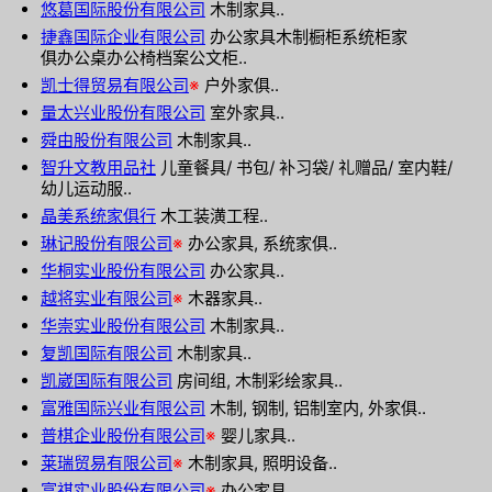
悠葛国际股份有限公司
木制家具..
捷鑫国际企业有限公司
办公家具木制橱柜系统柜家
俱办公桌办公椅档案公文柜..
凯士得贸易有限公司
※
户外家俱..
量太兴业股份有限公司
室外家具..
舜由股份有限公司
木制家具..
智升文教用品社
儿童餐具/ 书包/ 补习袋/ 礼赠品/ 室内鞋/
幼儿运动服..
晶美系统家俱行
木工装潢工程..
琳记股份有限公司
※
办公家具, 系统家俱..
华桐实业股份有限公司
办公家具..
越将实业有限公司
※
木器家具..
华崇实业股份有限公司
木制家具..
复凯国际有限公司
木制家具..
凯崴国际有限公司
房间组, 木制彩绘家具..
富雅国际兴业有限公司
木制, 钢制, 铝制室内, 外家俱..
普棋企业股份有限公司
※
婴儿家具..
莱瑞贸易有限公司
※
木制家具, 照明设备..
富祺实业股份有限公司
※
办公家具..