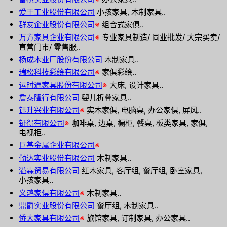
爱王工业股份有限公司
小孩家具, 木制家具..
群友企业股份有限公司
※
组合式家俱..
万方家具企业有限公司
※
专业家具制造/ 同业批发/ 大宗买卖/
直营门市/ 零售服..
杨成木业厂股份有限公司
木制家具..
瑞松科技彩绘有限公司
※
家俱彩绘..
运时通家具股份有限公司
※
大床, 设计家具..
詹泰隆行有限公司
婴儿折叠家具..
钰升兴业有限公司
※
实木家俱, 电脑桌, 办公家俱, 屏风..
钲得有限公司
※
咖啡桌, 边桌, 橱柜, 餐桌, 板类家具, 家俱,
电视柜..
巨基金属企业有限公司
※
勤达实业股份有限公司
木制家具..
溢霖贸易有限公司
红木家具, 客厅组, 餐厅组, 卧室家具,
小孩家具..
义鸿家俱有限公司
※
木制家具..
鼎爵实业股份有限公司
餐厅组, 木制家具..
侨大家具有限公司
※
旅馆家具, 订制家具, 办公家具..