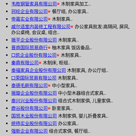
韦胜钢管家具有限公司
※
木制家具加工..
冠纶企业有限公司
※
餐厅组, 办公家具..
帝嘉实业有限公司
※
木制家具..
威尔适室内装修工程有限公司
※
办公家具批发:高隔间, 屏风,
办公桌椅, 会议桌, 组合..
振平企业股份有限公司
木制家具..
晋商国际贸易商行
※
柚木家具 饭店备品..
□凯企业股份有限公司
※
木制家具..
秦鼎有限公司
※
木制床, 柜组..
泰福家具企业股份有限公司
木制家具, 办公厅组..
□荣国际贸易有限公司
木制家具..
泰德毛刷有限公司
※
中小型家具..
振璇企业股份有限公司
中小型木器组合式家具..
泰兴兴业股份有限公司
组合式木制家俱, 儿童家俱..
鹿谷股份有限公司
※
卧室家具..
国贸木业股份有限公司
木制家俱, 婴儿折叠家具..
统扬实业股份有限公司
办公家具..
强新企业有限公司
组合式家俱, 餐厅组..