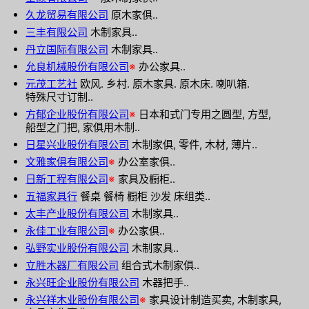
久龙贸易有限公司
原木家俱..
三丰有限公司
木制家具..
丹立国际有限公司
木制家具..
允良机械股份有限公司
※
办公家具..
元茂工艺社
欧风. 乡村. 原木家具. 原木床. 喇叭箱.
特殊尺寸订制..
方郁企业股份有限公司
※
日本和式门专用之圆型, 方型,
船型之门把, 家俱用木制..
日星兴业股份有限公司
木制家俱, 零件, 木材, 薄片..
文雅家俱有限公司
※
办公室家俱..
日新工程有限公司
※
家具及橱柜..
五福家具行
餐桌 餐椅 橱柜 沙发 床组类..
太丰产业股份有限公司
木制家具..
永佳工业有限公司
※
办公家俱..
弘野实业股份有限公司
木制家具..
立胜木器厂有限公司
组合式木制家俱..
永兴旺企业股份有限公司
木器把手..
永兴祥木业股份有限公司
※
家具设计制造买卖, 木制家具,