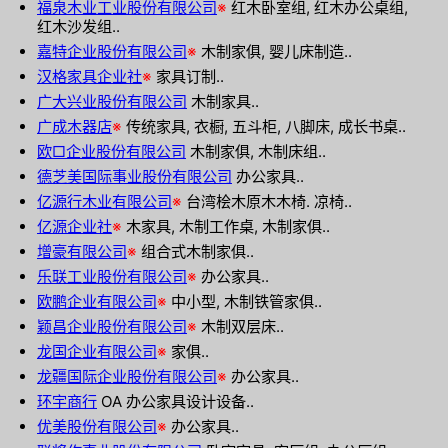
福泉木业工业股份有限公司
※
红木卧室组, 红木办公桌组,
红木沙发组..
嘉特企业股份有限公司
※
木制家俱, 婴儿床制造..
汉格家具企业社
※
家具订制..
广大兴业股份有限公司
木制家具..
广成木器店
※
传统家具, 衣橱, 五斗柜, 八脚床, 成长书桌..
欧□企业股份有限公司
木制家俱, 木制床组..
德芝美国际事业股份有限公司
办公家具..
亿源行木业有限公司
※
台湾桧木原木木椅. 凉椅..
亿源企业社
※
木家具, 木制工作桌, 木制家俱..
增豪有限公司
※
组合式木制家俱..
乐联工业股份有限公司
※
办公家具..
欧鹏企业有限公司
※
中小型, 木制铁管家俱..
颖昌企业股份有限公司
※
木制双层床..
龙国企业有限公司
※
家俱..
龙疆国际企业股份有限公司
※
办公家具..
环宇商行
OA 办公家具设计设备..
优美股份有限公司
※
办公家具..