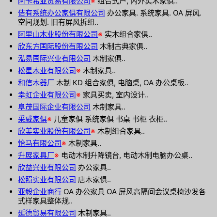
阿卡希亚贸易有限公司
※
组合式户, 内外实木家俱..
佶有系统办公家俱有限公司
办公家具. 系统家具. OA 屏风.
空间规划. 旧有屏风拆组..
阿里山木业股份有限公司
※
实木组合家俱..
欣东方国际股份有限公司
木制古典家俱..
泓易国际兴业有限公司
木制家俱..
松星木业有限公司
※
木制家具..
和信木器厂
木制 KD 组合家俱, 电脑桌, OA 办公桌板..
幸虹企业有限公司
※
家具买卖, 室内设计..
阜茂国际企业有限公司
木制家具..
采威家俱
※
儿童家俱 系统家俱 书桌 书柜 衣柜..
欣美实业股份有限公司
※
木制组合家具..
怡马有限公司
※
木制家具..
升展家具厂
※
电动木制升降镜台, 电动木制电脑办公桌..
欣益兴业有限公司
办公家具..
松照实业有限公司
唐木家俱..
亚毅企业商行
OA 办公家具 OA 屏风高隔间会议桌椅沙发各
式样家具整体规..
延德贸易有限公司
木制家具..